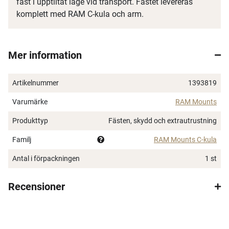
fast i upptiltat läge vid transport. Fästet levereras
komplett med RAM C-kula och arm.
Mer information
Artikelnummer
1393819
Varumärke
RAM Mounts
Produkttyp
Fästen, skydd och extrautrustning
Familj
RAM Mounts C-kula
Antal i förpackningen
1 st
Recensioner