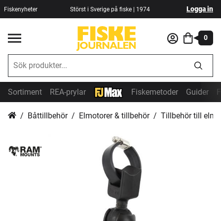
Logga in
Fiskenyheter
Störst i Sverige på fiske | 1974
0
Sortiment
REA-prylar
Fiskemetoder
Guider
F
Båttillbehör
Elmotorer & tillbehör
Tillbehör till elmo