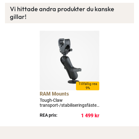
Vi hittade andra produkter du kanske
gillar!
Tillfällig rea
9%
RAM Mounts
Tough-Claw
transport-/stabiliseringsfäste
med C-kula för elmotor
REA pris:
1 499 kr