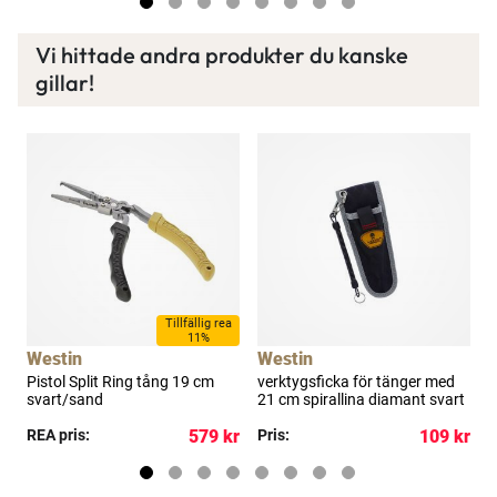
Vi hittade andra produkter du kanske
gillar!
Tillfällig rea
11%
Westin
Westin
Pistol Split Ring tång 19 cm
verktygsficka för tänger med
S
svart/sand
21 cm spirallina diamant svart
kr
REA pris:
579 kr
Pris:
109 kr
P