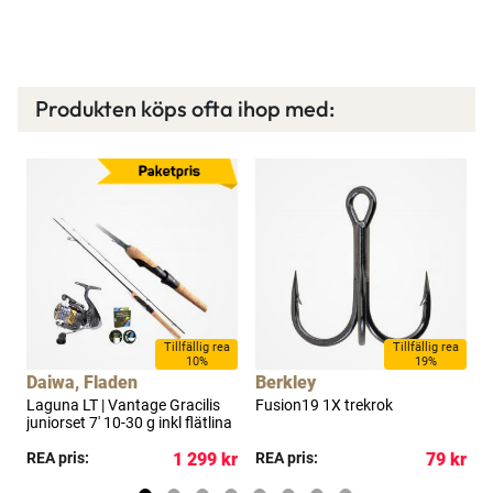
×
Produkten köps ofta ihop med:
Spana in FJ Max
Ett exklusivt medlemskap med många förmåner.
Bättre priser, fri frakt på alla ordrar, bonuscheck
a
Tillfällig rea
Tillfällig rea
varje månad och mycket mer. Spara tusenlappar
10%
19%
Daiwa, Fladen
Berkley
idag!
Laguna LT | Vantage Gracilis
Fusion19 1X trekrok
S
juniorset 7' 10-30 g inkl flätlina
h
Läs mer här
kr
REA pris:
1 299 kr
REA pris:
79 kr
R