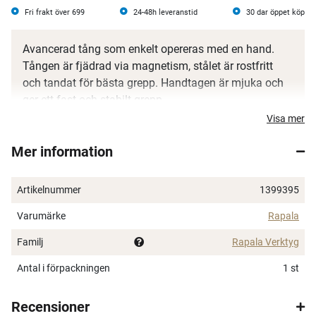
Fri frakt över 699
24-48h leveranstid
30 dar öppet köp
Avancerad tång som enkelt opereras med en hand.
Tången är fjädrad via magnetism, stålet är rostfritt
och tandat för bästa grepp. Handtagen är mjuka och
ger ett fast och stabilt grepp.
Visa mer
Längd 18 cm.
Mer information
Artikelnummer
1399395
Varumärke
Rapala
Familj
Rapala Verktyg
Antal i förpackningen
1 st
Recensioner