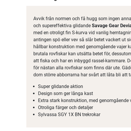
Avvik från normen och få hugg som ingen ann
och supereffektiva glidande
Savage Gear Devi
med en otroligt fin S-kurva vid vanlig hemtagn
antingen spö eller vev så slår betet vackert ut si
hållbar konstruktion med genomgående vajer kan
brutala rovfiskar kan utsätta betet för, dessuto
att fiska och har en inbyggd rassel-kammare. De
för nästan alla rovfiskar som finns där ute. G
dom större abborrarna har svårt att låta bli at
Super glidande aktion
Design som ger långa kast
Extra stark konstruktion, med genomgående 
Otroliga färger och detaljer
Sylvassa SGY 1X BN trekrokar