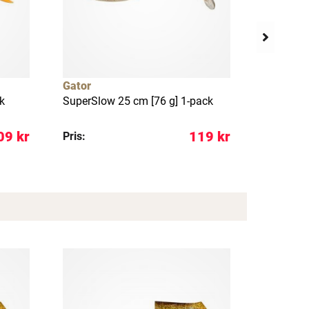
Gator
Gator
k
SuperSlow 25 cm [76 g] 1-pack
SuperSlo
09 kr
119 kr
Pris:
REA pris: