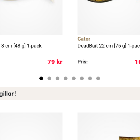
Läs mer här
Gator
8 cm [48 g] 1-pack
DeadBait 22 cm [75 g] 1-pac
79 kr
1
Pris:
illar!