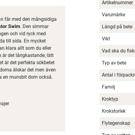
Artikelnummer
Varumärke
an får med den mångsidiga
ator Swim
. Den simmar
Längd på bete
ingen och vid ryck med
Vikt
da till sida. En mycket
 klara allt som du eller
Vad ska du fis
m är det långkastande, lätt
t är det perfekta sökbetet
Typ av bete
äddorna älskar det men även
Antal i förpack
t ta en munsbit dom också.
Familj
Kroktyp
vajer
Krokstorlek
Flytegenskap