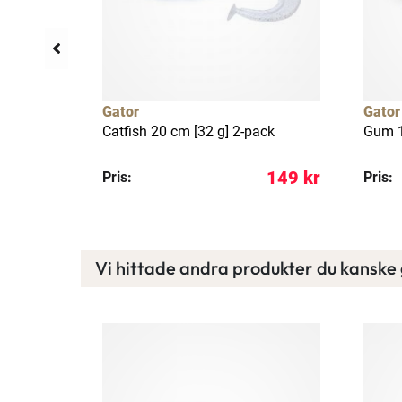
llfällig rea
17%
Gator
Gator
 50-200 g
Catfish 20 cm [32 g] 2-pack
Gum 1
ervevad]
 509 kr
149 kr
Pris:
Pris:
Vi hittade andra produkter du kanske g