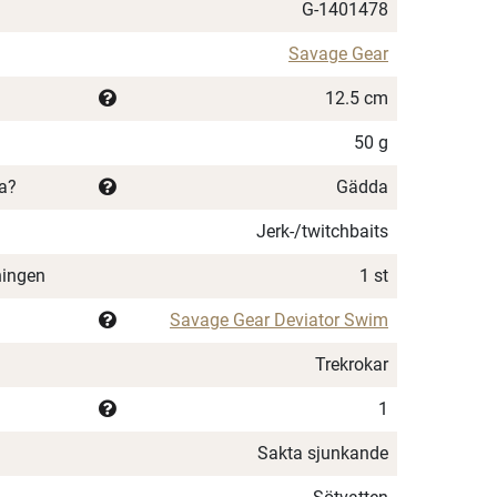
G-1401478
Savage Gear
12.5 cm
50 g
ka?
Gädda
Jerk-/twitchbaits
ningen
1 st
Savage Gear Deviator Swim
Trekrokar
1
Sakta sjunkande