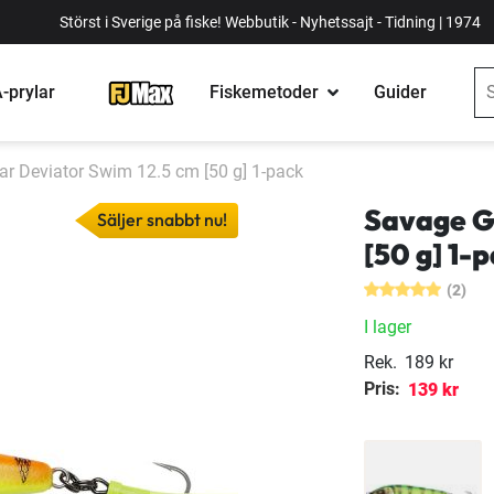
Störst i Sverige på fiske! Webbutik - Nyhetssajt - Tidning | 1974
-prylar
Fiskemetoder
Guider
r Deviator Swim 12.5 cm [50 g] 1-pack
Savage G
Säljer snabbt nu!
[50 g] 1-
(2)
I lager
Rek.
189 kr
Pris:
139 kr