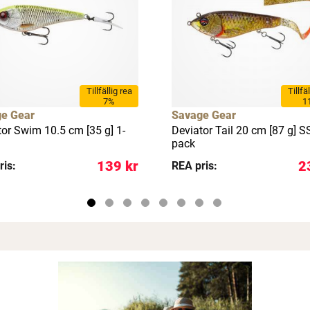
Tillfällig rea
Tillfä
7%
1
e Gear
Savage Gear
tor Swim 10.5 cm [35 g] 1-
Deviator Tail 20 cm [87 g] S
pack
139 kr
2
ris:
REA pris: