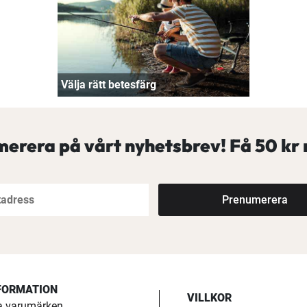
Välja rätt betesfärg
erera på vårt nyhetsbrev! Få
50 kr 
Prenumerera
FORMATION
VILLKOR
a varumärken