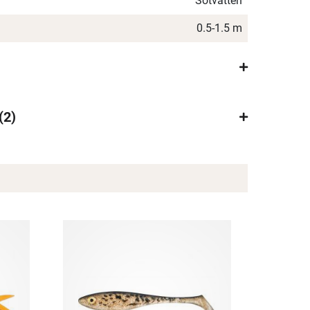
Sötvatten
0.5-1.5 m
2
×