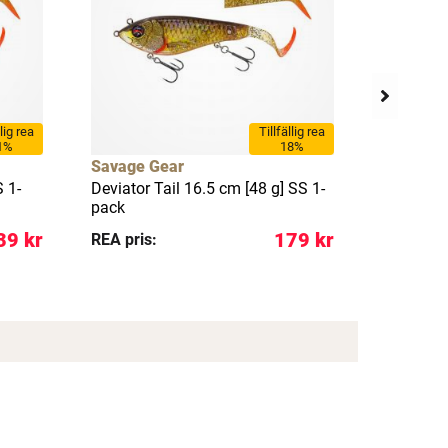
llig rea
Tillfällig rea
1%
18%
Savage Gear
Westin
S 1-
Deviator Tail 16.5 cm [48 g] SS 1-
Swim - P
pack
39 kr
179 kr
REA pris:
REA pris: