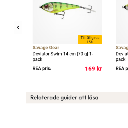
llfällig rea
Tillfällig rea
18%
15%
Savage Gear
Savag
.5 cm [35
Deviator Swim 14 cm [70 g] 1-
Devia
pack
pack
179 kr
169 kr
REA pris:
REA p
Relaterade guider att läsa