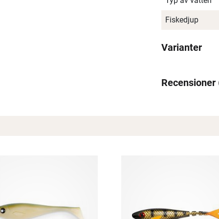
Typ av vatten
Fiskedjup
Varianter
Recensioner
Spana in FJ Max
Ett exklusivt medlemskap med många förmåner.
Bättre priser, fri frakt på alla ordrar, bonuscheck varje månad
och mycket mer. Spara tusenlappar idag!