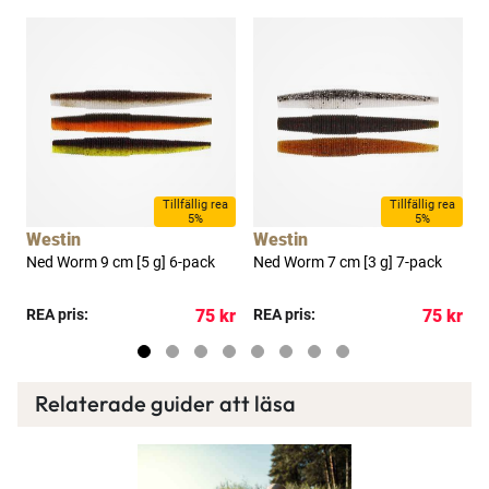
a
Tillfällig rea
Tillfällig rea
5%
5%
Westin
Westin
3
Ned Worm 9 cm [5 g] 6-pack
Ned Worm 7 cm [3 g] 7-pack
N
kr
REA pris:
75 kr
REA pris:
75 kr
P
Relaterade guider att läsa