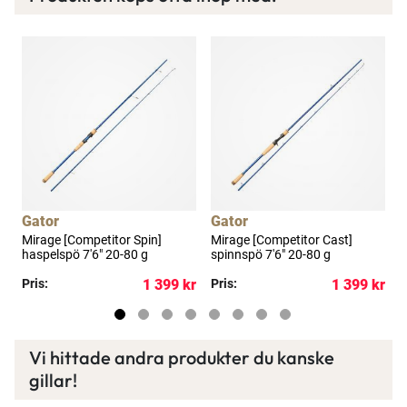
Spana in FJ Max
Ett exklusivt medlemskap med många förmåner.
Bättre priser, fri frakt på alla ordrar, bonuscheck
varje månad och mycket mer. Spara tusenlappar
idag!
Gator
Gator
Läs mer här
Mirage [Competitor Spin]
Mirage [Competitor Cast]
J
haspelspö 7'6" 20-80 g
spinnspö 7'6" 20-80 g
p
kr
Pris:
1 399 kr
Pris:
1 399 kr
P
Vi hittade andra produkter du kanske
gillar!