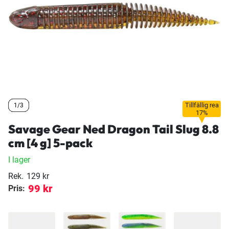
Tillfällig rea
1/3
1/3
1/3
17%
Savage Gear Ned Dragon Tail Slug 8.8
cm [4 g] 5-pack
I lager
Rek.
129 kr
99 kr
Pris: