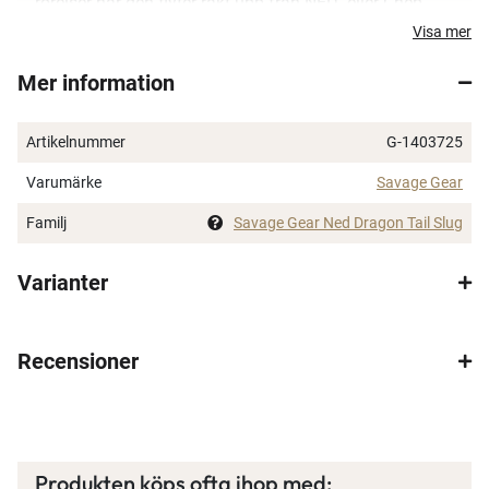
rörelser när den flyter rakt upp från NED- eller Cheb-
skallen. Betet har även en ficka för rassel och kommer
Visa mer
med en borttagbar rasselkammare. Kan även riggas
Mer information
på en EWG-krok för att fiskas genom vegetation. Ett
optimalt bete för abborrfiske.
Artikelnummer
G-1403725
Supermjukt Duratech-material
Flytande
Varumärke
Savage Gear
Ribbar kropp som gör väldigt små rörelser möjliga
Familj
Savage Gear Ned Dragon Tail Slug
Ficka för rassel med borttagbar rasselkammare
Doftsatt
Varianter
Tillsatt salt i gummit
Kan riggas "weedless"
Recensioner
×
Produkten köps ofta ihop med: