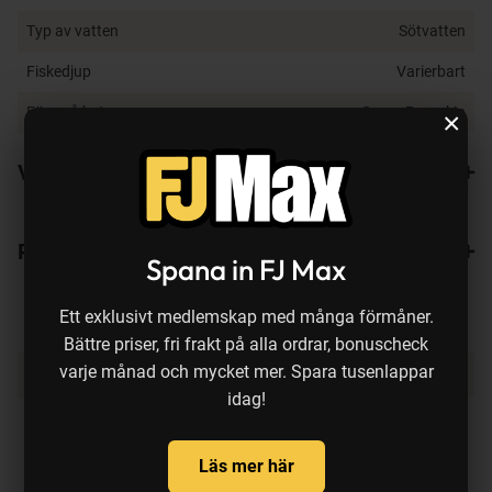
Typ av vatten
Sötvatten
Fiskedjup
Varierbart
Färg på bete
Green Pumpkin
×
Varianter
Recensioner
Spana in FJ Max
Ett exklusivt medlemskap med många förmåner.
Bättre priser, fri frakt på alla ordrar, bonuscheck
Produkten köps ofta ihop med:
varje månad och mycket mer. Spara tusenlappar
idag!
Läs mer här