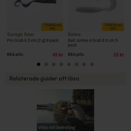
Tillfällig rea
Tillfällig rea
49%
58%
Savage Gear
Daiwa
B
Pro Grub 6.5 cm [2 g] 8-pack
Bait Junkie 4 Grub 8.8 cm 5-
F
pack
kr
REA pris:
45 kr
REA pris:
25 kr
P
Relaterade guider att läsa
Välja rätt betesfärg