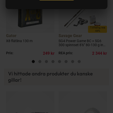
a
Tillfällig rea
44%
Gator
Savage Gear
K
X8 flätlina 130 m
SG4 Power Game BC + SG6
F
300 spinnset 8'6" 80-130 g inkl.
m
flätlina
kr
Pris:
249 kr
REA pris:
2 344 kr
P
Vi hittade andra produkter du kanske
gillar!