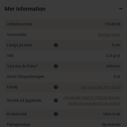
dropshot, små jiggskallar eller finesse-riggar. Doftsatt
Mer information
för extra attraktion och effektivt för abborre, öring, gös
– och i princip alla rovfiskar.
Artikelnummer
1394638
Längd: 5 cm – Vikt: 0.8 g
Varumärke
Savage Gear
8-pack – flera färger tillgängliga
Supermjuk och flexibel plast
Längd på bete
5 cm
Doftsatt för ökad huggfrekvens
Vikt
0.8 g/st
Rörelsemönster även vid låg hastighet
Ryggslits för offset-krok
Vad ska du fiska?
Abborre
Fungerar med dropshot, jiggskalle, finesse-riggar
Antal i förpackningen
8 st
Familj
Savage Gear Pro Grub
Jiggskalle med #1/0 krok
Riggas
Storlek på jiggskalle
direkt på singelkork (dropshot
Krokstorlek
Utan krok
Flytegenskap
Sjunkande