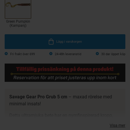
Green Pumpkin
(Kampanj)
Lägg i varukorgen
Fri frakt över 699
24-48h leveranstid
30 dar öppet köp
Savage Gear Pro Grub 5 cm
– maxad rörelse med
minimal insats!
Detta ultramjuka bete har en nymfinspirerad kropp,
ribbad svansbro och en extremt tunn curltail som ger
Visa mer
livlig gång även vid långsam invevning. Perfekt för