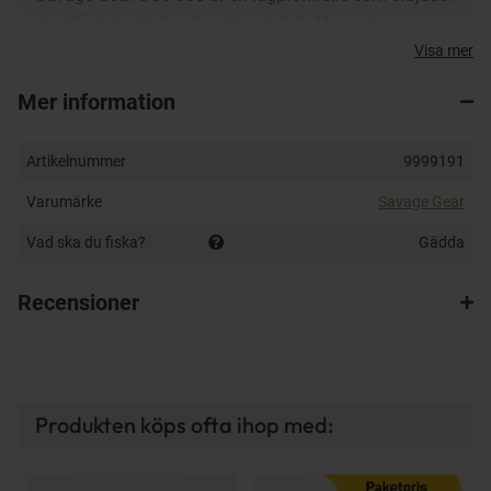
enastående prestanda och komfort. Med sin
högervevade design och utväxling på 5.6:1, ger denna
Visa mer
rulle dig den kraft och kontroll du behöver för att
Mer information
hantera stora gäddor. Den robusta konstruktionen och
smidiga gång gör den idealisk för både nybörjare och
erfarna fiskare. Perfekt för att kasta stora beten och
Artikelnummer
9999191
bemästra de största rovfiskarna.
Varumärke
Savage Gear
Savage Gear SG4 Big Bait Specialist Spinnspö 8'1"
Vad ska du fiska?
Gädda
85-170 g
Savage Gear SG4 Big Bait Specialist spinnspö är
Recensioner
designat för att möta de högsta kraven från
passionerade gäddfiskare. Med en längd på 8'1" och
en kastvikt på 85-170 g, är detta spö idealiskt för att
kasta tunga beten och hantera stora gäddor. Dess
känslighet gör det möjligt att känna även de minsta
Produkten köps ofta ihop med:
nappen, medan dess styrka ger dig förtroendet att
hantera större fiskar. Ett måste för varje seriös
gäddfiskare som vill ha ett pålitligt verktyg för att