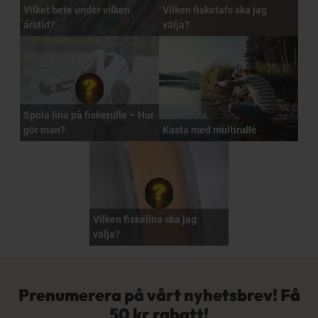
Vilket bete under vilken
Vilken fisketafs ska jag
årstid?
välja?
Spola lina på fiskerulle – Hur
gör man?
Kasta med multirulle
Vilken fiskelina ska jag
välja?
Prenumerera på vårt nyhetsbrev! Få
50 kr rabatt!