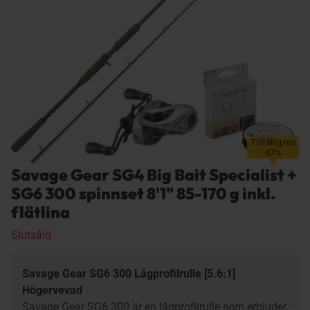
Tillfällig rea
47%
Savage Gear SG4 Big Bait Specialist +
SG6 300 spinnset 8'1" 85-170 g inkl.
flätlina
Slutsåld
Savage Gear SG6 300 Lågprofilrulle [5.6:1]
Högervevad
Savage Gear SG6 300 är en lågprofilrulle som erbjuder