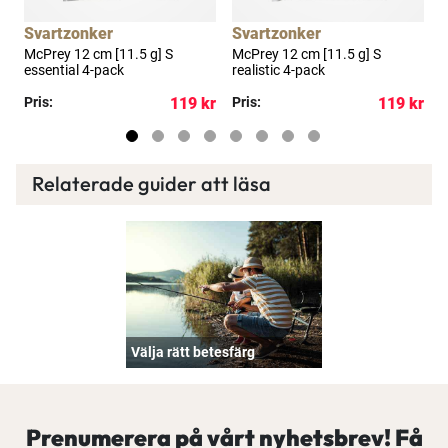
a
Svartzonker
Svartzonker
-
McPrey 12 cm [11.5 g] S
McPrey 12 cm [11.5 g] S
M
essential 4-pack
realistic 4-pack
p
kr
Pris:
119 kr
Pris:
119 kr
R
Relaterade guider att läsa
Välja rätt betesfärg
Prenumerera på vårt nyhetsbrev! Få