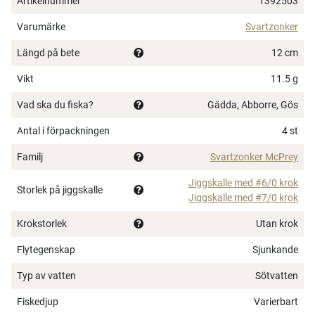
Artikelnummer
1392503
Varumärke
Svartzonker
Längd på bete
12 cm
Vikt
11.5 g
Vad ska du fiska?
Gädda, Abborre, Gös
Antal i förpackningen
4 st
Familj
Svartzonker McPrey
Jiggskalle med #6/0 krok
Storlek på jiggskalle
Jiggskalle med #7/0 krok
Krokstorlek
Utan krok
Flytegenskap
Sjunkande
Typ av vatten
Sötvatten
Fiskedjup
Varierbart