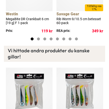
a
Tillfällig rea
17%
Westin
Savage Gear
MegaBite DR Crankbait 6 cm
Rib Worm 9/10.5 cm betesset
W
[19 g] F 1-pack
60-pack
M
kr
Pris:
119 kr
REA pris:
349 kr
R
Vi hittade andra produkter du kanske
gillar!