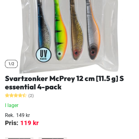
1/2
1/2
1/2
1/2
Svartzonker McPrey 12 cm [11.5 g] S
essential 4-pack
(2)
I lager
Rek.
149 kr
Pris:
119 kr