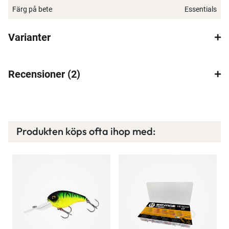
Färg på bete
Essentials
×
Varianter
Recensioner
2
Spana in FJ Max
Ett exklusivt medlemskap med många förmåner.
Produkten köps ofta ihop med:
Bättre priser, fri frakt på alla ordrar, bonuscheck
varje månad och mycket mer. Spara tusenlappar
idag!
Läs mer här