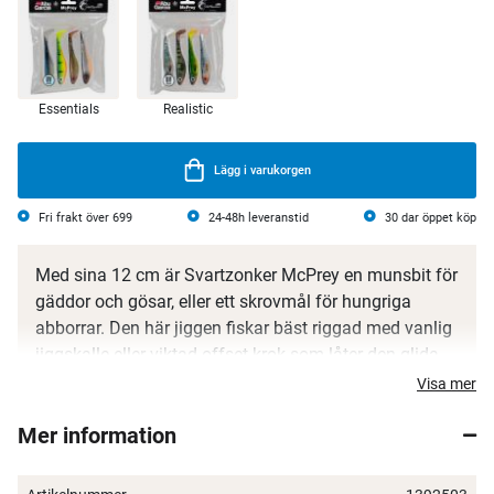
Essentials
Realistic
Lägg i varukorgen
Fri frakt över 699
24-48h leveranstid
30 dar öppet köp
Med sina 12 cm är Svartzonker McPrey en munsbit för
gäddor och gösar, eller ett skrovmål för hungriga
abborrar. Den här jiggen fiskar bäst riggad med vanlig
jiggskalle eller viktad offset-krok som låter den glida
genom växtligheten. Välj mellan superrealistiska
Visa mer
färger eller färggranna och UV-laddade varianter.
Mer information
Designad av Claes "Svartzonker" Claesson
Ftalat-fritt gummi