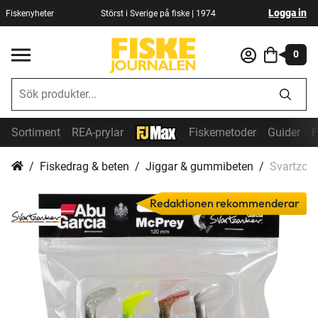
Logga in
Fiskenyheter
Störst i Sverige på fiske | 1974
0
Sortiment
REA-prylar
Fiskemetoder
Guider
F
Fiskedrag & beten
Jiggar & gummibeten
Svartzonk
Redaktionen rekommenderar