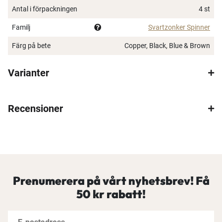
Bättre priser, fri frakt på alla ordrar, bonuscheck
Antal i förpackningen
4 st
varje månad och mycket mer. Spara tusenlappar
Familj
Svartzonker Spinner
idag!
Färg på bete
Copper, Black, Blue & Brown
Läs mer här
Varianter
Recensioner
Prenumerera på vårt nyhetsbrev! Få
50 kr rabatt!