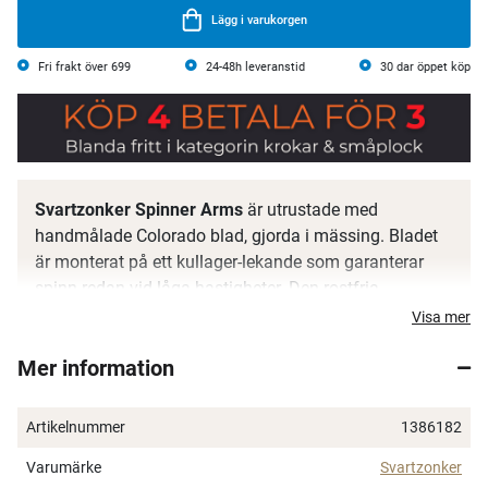
Lägg i varukorgen
Fri frakt över 699
24-48h leveranstid
30 dar öppet köp
Svartzonker Spinner Arms
är utrustade med
handmålade Colorado blad, gjorda i mässing. Bladet
är monterat på ett kullager-lekande som garanterar
×
spinn redan vid låga hastigheter. Den rostfria
skruvförsedda armen gör den extremt lätt att applicera
Visa mer
på vilket gummibete du vill. Kan vara en riktigt ”game
Mer information
changer” när fisket är trögt och den har visat sig
effektiv i många tävlingar.
Spana in FJ Max
Artikelnummer
1386182
4 olika färger i varje paket.
Varumärke
Svartzonker
Ett exklusivt medlemskap med många förmåner.