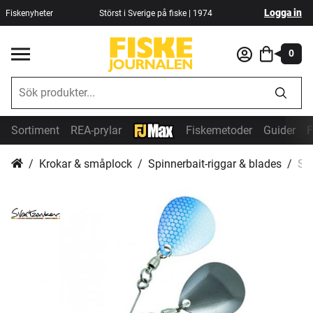
Logga in
Fiskenyheter
Störst i Sverige på fiske | 1974
0
Sortiment
REA-prylar
Fiskemetoder
Guider
F
Krokar & småplock
Spinnerbait-riggar & blades
Sv