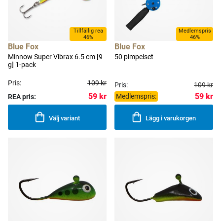
Tillfällig rea
Medlemspris
46%
46%
Blue Fox
Blue Fox
Minnow Super Vibrax 6.5 cm [9
50 pimpelset
g] 1-pack
Pris:
109 kr
Pris:
109 kr
59 kr
59 kr
Medlemspris:
REA pris:
Välj variant
Lägg i varukorgen