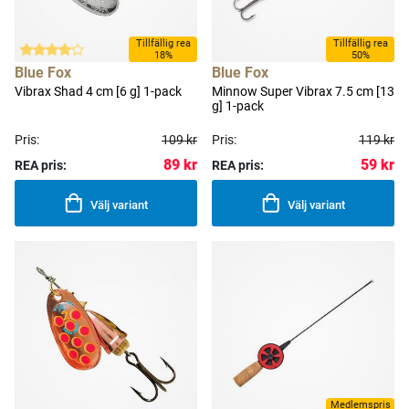
Tillfällig rea
Tillfällig rea
18%
50%
Blue Fox
Blue Fox
Vibrax Shad 4 cm [6 g] 1-pack
Minnow Super Vibrax 7.5 cm [13
g] 1-pack
Pris:
109 kr
Pris:
119 kr
89 kr
59 kr
REA pris:
REA pris:
Välj variant
Välj variant
Medlemspris