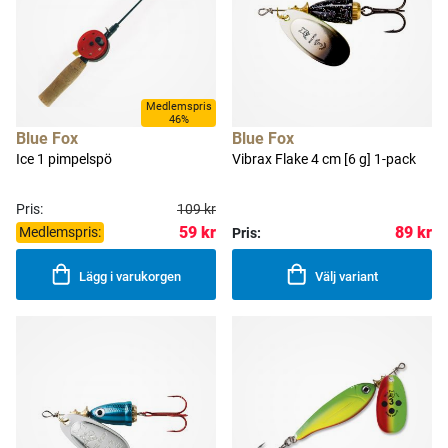
Medlemspris
46%
Blue Fox
Blue Fox
Ice 1 pimpelspö
Vibrax Flake 4 cm [6 g] 1-pack
Pris:
109 kr
59 kr
89 kr
Medlemspris:
Pris:
Lägg i varukorgen
Välj variant