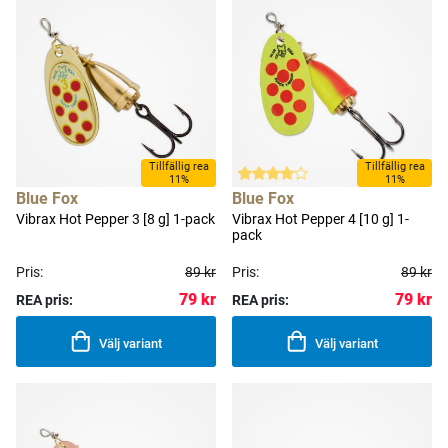
Tillfällig rea
Tillfällig rea
11%
11%
Blue Fox
Blue Fox
Vibrax Hot Pepper 3 [8 g] 1-pack
Vibrax Hot Pepper 4 [10 g] 1-
pack
Pris:
89 kr
Pris:
89 kr
79 kr
79 kr
REA pris:
REA pris:
Välj variant
Välj variant