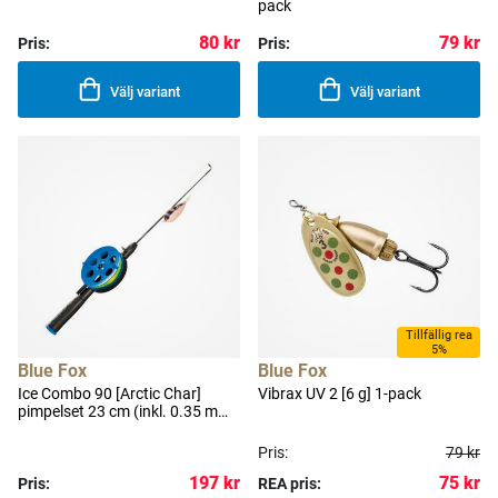
pack
80 kr
79 kr
Pris:
Pris:
Välj variant
Välj variant
Tillfällig rea
5%
Blue Fox
Blue Fox
Ice Combo 90 [Arctic Char]
Vibrax UV 2 [6 g] 1-pack
pimpelset 23 cm (inkl. 0.35 mm
nylonlina & blänke)
Pris:
79 kr
197 kr
75 kr
Pris:
REA pris: