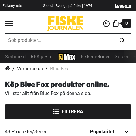
Logga in
Fiskenyheter
Störst i Sverige på fiske | 1974
0
Sortiment
REA-prylar
Fiskemetoder
Guider
F
Varumärken
Blue Fox
Köp Blue Fox produkter online.
Vi listar allt från Blue Fox på denna sida.
FILTRERA
43
Produkter/Serier