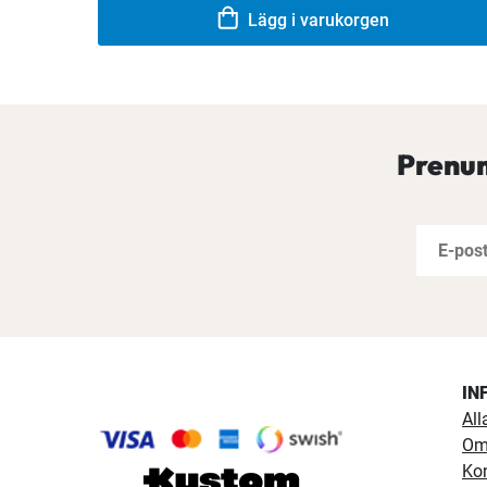
Lägg i varukorgen
Prenum
IN
All
Om
Ko