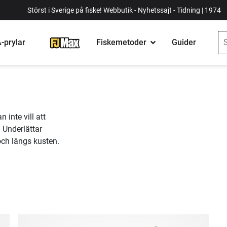
Störst i Sverige på fiske! Webbutik - Nyhetssajt - Tidning | 1974
-prylar
Fiskemetoder
Guider
n inte vill att
 Underlättar
och längs kusten.