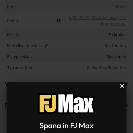
Färg
Silver
VMC [9626] O'shaughnessy 2x-
Familj
strong x-short
Kroktyp
Trekrokar
Med eller utan hulling?
Med hulling
Flytegenskap
Sjunkande
Typ av vatten
Saltvatten, Sötvatten
Varianter
×
Recensioner
Spana in FJ Max