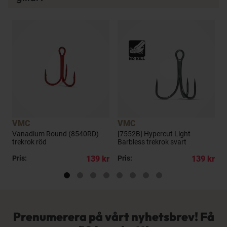
VMC
VMC
Vanadium Round (8540RD)
[7552B] Hypercut Light
V
trekrok röd
Barbless trekrok svart
t
kr
Pris:
139 kr
Pris:
139 kr
P
Prenumerera på vårt nyhetsbrev! Få