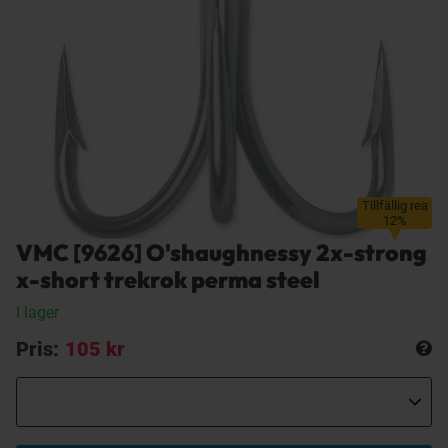
Tillfällig rea
12%
VMC [9626] O'shaughnessy 2x-strong
x-short trekrok perma steel
I lager
Pris:
105 kr