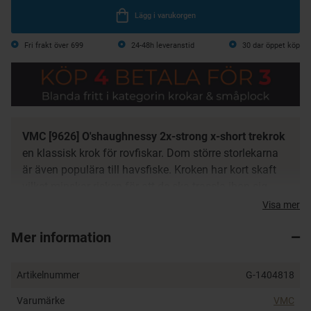
Lägg i varukorgen
Fri frakt över 699
24-48h leveranstid
30 dar öppet köp
VMC [9626] O'shaughnessy 2x-strong x-short trekrok
en klassisk krok för rovfiskar. Dom större storlekarna
är även populära till havsfiske. Kroken har kort skaft
vilket minskar risken för att de ska trassla ihop sig.
Visa mer
Cut Point
Hi-Carbon Steel
Mer information
2X Strong
Ringed
Artikelnummer
G-1404818
Short Shank
Perma Steel coating
Varumärke
VMC