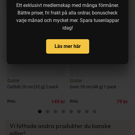
Produkten köps ofta ihop med:
Ett exklusivt medlemskap med många förmåner.
Bättre priser, fri frakt på alla ordrar, bonuscheck
varje månad och mycket mer. Spara tusenlappar
idag!
Läs mer här
a
Gator
Gator
Catfish 20 cm [32 g] 2-pack
Gum 18 cm [48 g] 1-pack
D
kr
Pris:
149 kr
Pris:
79 kr
P
Vi hittade andra produkter du kanske
gillar!