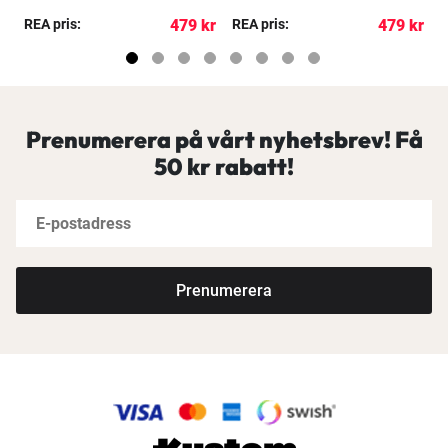
kr
REA pris:
479 kr
REA pris:
479 kr
R
Prenumerera på vårt nyhetsbrev! Få
50 kr rabatt!
Prenumerera