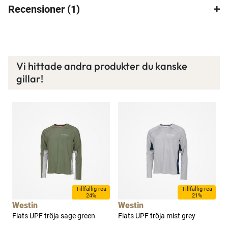
Recensioner
1
Vi hittade andra produkter du kanske
gillar!
a
Tillfällig rea
Tillfällig rea
24%
21%
Westin
Westin
Flats UPF tröja sage green
Flats UPF tröja mist grey
D