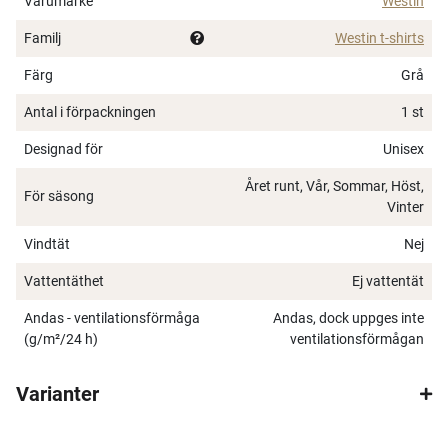
Varumärke
Westin
Familj
Westin t-shirts
Färg
Grå
Antal i förpackningen
1 st
Designad för
Unisex
Året runt, Vår, Sommar, Höst,
För säsong
Vinter
Vindtät
Nej
Vattentäthet
Ej vattentät
Andas - ventilationsförmåga
Andas, dock uppges inte
(g/m²/24 h)
ventilationsförmågan
Varianter