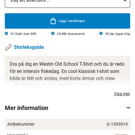
Lägg i varukorgen
Fri frakt över 699
24-48h leveranstid
30 dar öppet köp
Storleksguide
Dra på dig en Westin Old School T-Shirt och du är redo
för en intensiv fiskedag. En cool klassisk t-shirt som
både är lätt och andas, med korta ärmar och crew
neck. Bekväm sömlös etikett i nacken.
Visa mer
Black: 50 % bomull 50 % polyester
Grey: 40% bomull 60% polyester
Mer information
Crew neck
Bekväm sömlös etikett i nacken
Artikelnummer
G-1395919
Normal storlek
Storlekstabell hittar du här