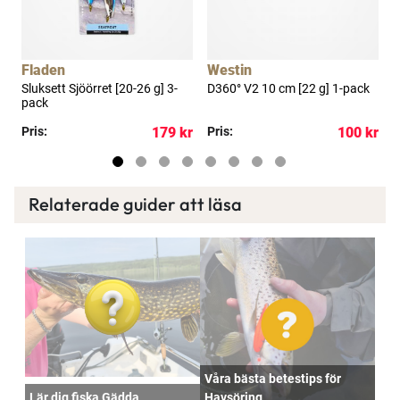
a
Fladen
Westin
k
Sluksett Sjöörret [20-26 g] 3-
D360° V2 10 cm [22 g] 1-pack
D
pack
kr
Pris:
179 kr
Pris:
100 kr
R
Relaterade guider att läsa
Våra bästa betestips för
Lär dig fiska Gädda
Havsöring