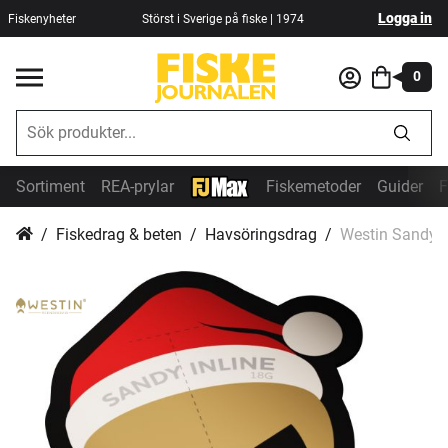
Logga in
Fiskenyheter
Störst i Sverige på fiske | 1974
0
Sortiment
REA-prylar
Fiskemetoder
Guider
F
Fiskedrag & beten
Havsöringsdrag
Westin Sandy In