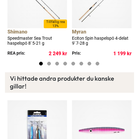
a
Tillfällig rea
×
13%
Shimano
Myran
Speedmaster Sea Trout
Eciton Spin haspelspö 4-delat
E
haspelspö 8' 5-21 g
9' 7-28 g
kr
REA pris:
2 249 kr
Pris:
1 199 kr
P
Spana in FJ Max
Vi hittade andra produkter du kanske
Ett exklusivt medlemskap med många förmåner.
gillar!
Bättre priser, fri frakt på alla ordrar, bonuscheck
varje månad och mycket mer. Spara tusenlappar
idag!
Läs mer här