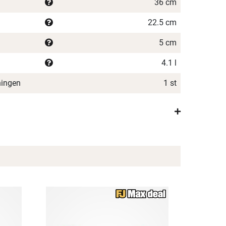
36 cm
22.5 cm
5 cm
4.1 l
ningen
1 st
×