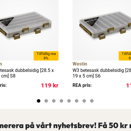
Tillfällig rea
Tillfä
8%
n
Westin
tesask dubbelsidig [28.5 x
W3 betesask dubbelsidig [28
5 cm] S8
19 x 5 cm] S6
119 kr
1
ris:
REA pris:
erera på vårt nyhetsbrev! Få
50 kr 