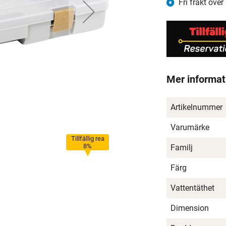
Fri frakt över
Mer informat
Artikelnummer
Varumärke
Tillfällig rea
8%
Familj
Färg
Vattentäthet
Dimension