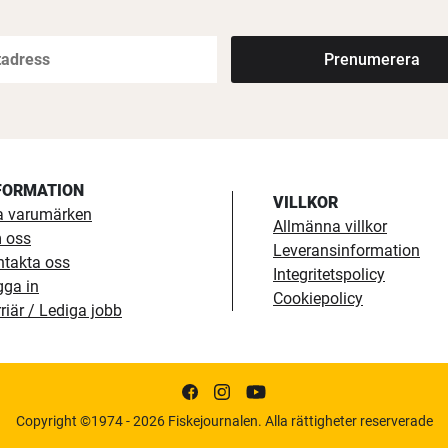
Prenumerera
FORMATION
VILLKOR
a varumärken
Allmänna villkor
 oss
Leveransinformation
ntakta oss
Integritetspolicy
gga in
Cookiepolicy
riär / Lediga jobb
Copyright ©1974 - 2026 Fiskejournalen. Alla rättigheter reserverade