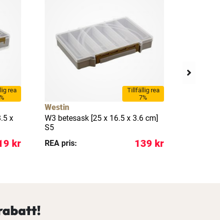
llig rea
Tillfällig rea
8%
7%
Westin
Westin
.5 x
W3 betesask [25 x 16.5 x 3.6 cm]
W3 betesa
S5
S4
19 kr
139 kr
REA pris:
REA pris:
rabatt!