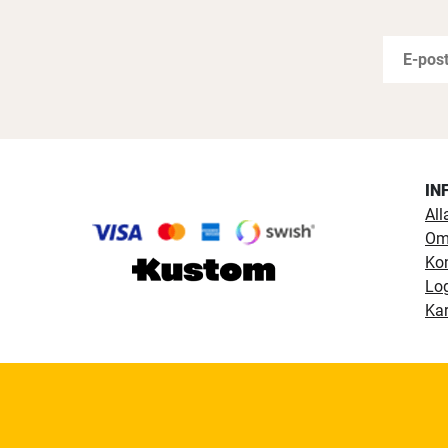
IN
All
Om
Ko
Lo
Kar