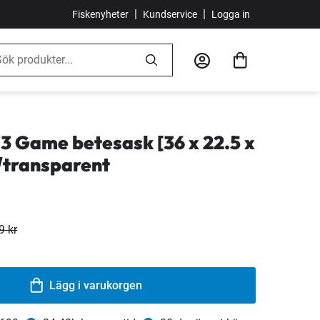
|
|
Fiskenyheter
Kundservice
Logga in
3 Game betesask [36 x 22.5 x
/transparent
9 kr
Lägg i varukorgen