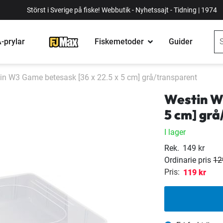
Störst i Sverige på fiske! Webbutik - Nyhetssajt - Tidning | 1974
-prylar
Fiskemetoder
Guider
in W3 Game betesask [36 x 22.5 x 5 cm] grå/transparent
Westin W
5 cm] grå
I lager
Rek.
149 kr
Ordinarie pris
12
Pris:
119 kr