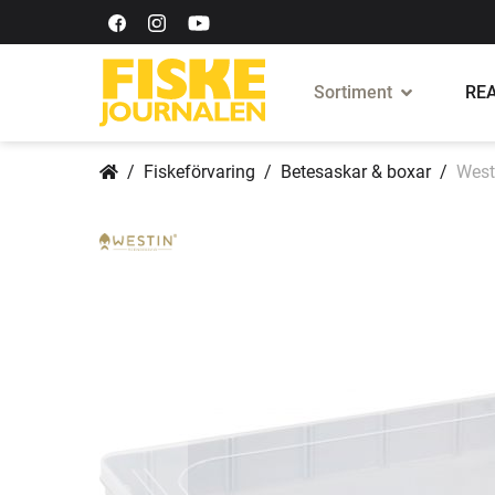
Sortiment
REA
Fiskeförvaring
Betesaskar & boxar
West