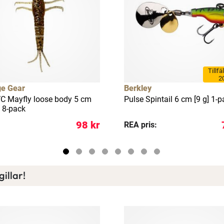
Ett exklusivt medlemskap med många förmåner.
Bättre priser, fri frakt på alla ordrar, bonuscheck varje månad
och mycket mer. Spara tusenlappar idag!
Läs mer här
Tillfä
2
e Gear
Berkley
C Mayfly loose body 5 cm
Pulse Spintail 6 cm [9 g] 1-
] 8-pack
98 kr
REA pris:
illar!