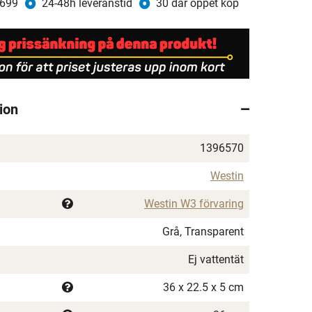
 699
24-48h leveranstid
30 dar öppet köp
ion
1396570
Westin
Westin W3 förvaring
Grå, Transparent
Ej vattentät
36 x 22.5 x 5 cm