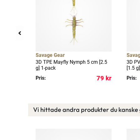
llfällig rea
12%
Savage Gear
Savag
 cm [7 g]
3D TPE Mayfly Nymph 5 cm [2.5
3D PV
g] 1-pack
[1.5 g
105 kr
79 kr
Pris:
Pris:
Vi hittade andra produkter du kanske g