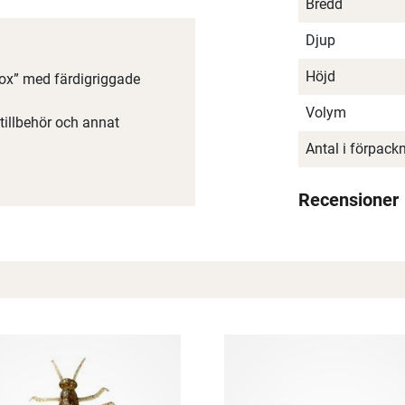
Bredd
Djup
Höjd
ox” med färdigriggade
Volym
 tillbehör och annat
Antal i förpack
Recensioner
Spana in FJ Max