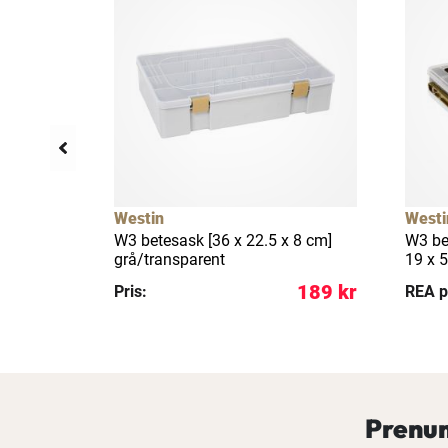
llfällig rea
7%
Westin
Westi
 x 3 cm]
W3 betesask [36 x 22.5 x 8 cm]
W3 be
grå/transparent
19 x 
129 kr
189 kr
Pris:
REA p
Prenum