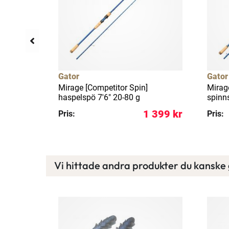
Gator
Gator
S 1-pack
Mirage [Competitor Spin]
Mirag
haspelspö 7'6" 20-80 g
spinn
129 kr
1 399 kr
Pris:
Pris:
Vi hittade andra produkter du kanske g