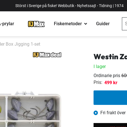
Störst i Sverige på fiske! Webbutik - Nyhetssajt - Tidning | 1974
-prylar
Fiskemetoder
Guider
er Box Jigging 1-set
Westin Za
I lager
Ordinarie pris
60
Pris:
499 kr
Fri frakt över