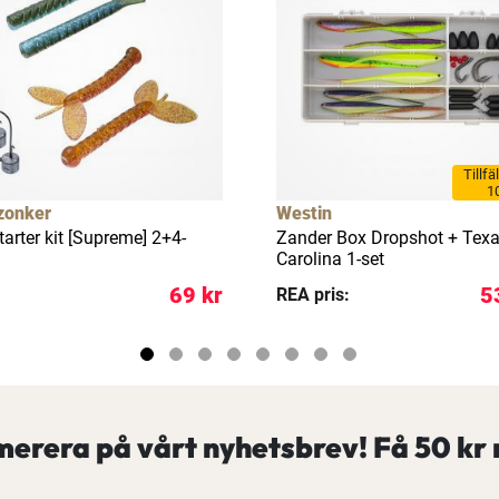
Tillfä
1
zonker
Westin
arter kit [Supreme] 2+4-
Zander Box Dropshot + Texa
Carolina 1-set
69 kr
5
REA pris:
erera på vårt nyhetsbrev! Få
50 kr 