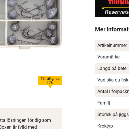
Mer informat
Artikelnummer
Varumärke
Längd på bete
Tillfällig rea
Vad ska du fis
17%
Antal i förpack
Familj
Storlek på jiggs
ta lösningen för dig som
Kroktyp
 Boxen är fylld med