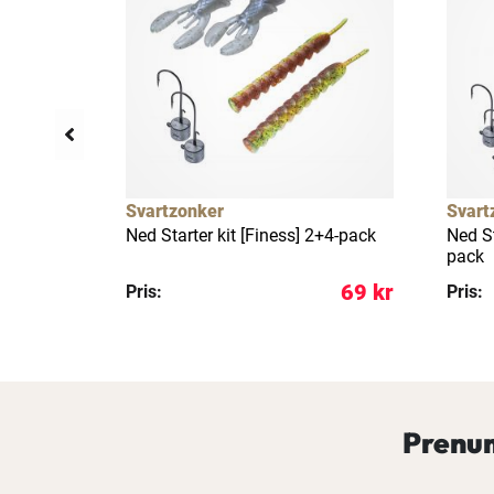
llfällig rea
59%
Svartzonker
Svart
Shot
Ned Starter kit [Finess] 2+4-pack
Ned St
pack
69 kr
69 kr
Pris:
Pris:
Prenum