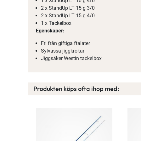
1 x StandUp LT 10 g 4/0
2 x StandUp LT 15 g 3/0
2 x StandUp LT 15 g 4/0
1 x Tackelbox
Egenskaper:
Fri från giftiga ftalater
Sylvassa jiggkrokar
Jiggsäker Westin tackelbox
Produkten köps ofta ihop med: