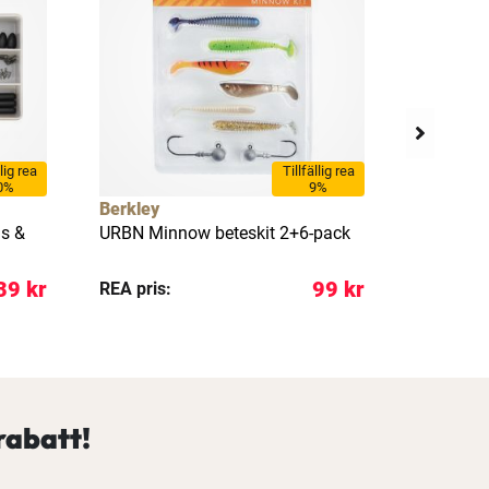
llig rea
Tillfällig rea
0%
9%
Berkley
DAM
s &
URBN Minnow beteskit 2+6-pack
Spinnarse
pack
39 kr
99 kr
REA pris:
Pris:
rabatt!