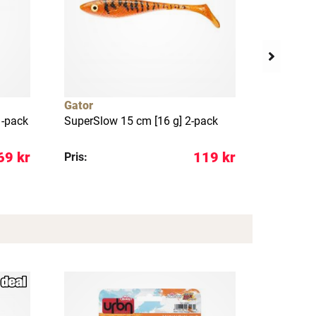
Gator
Westin
1-pack
SuperSlow 15 cm [16 g] 2-pack
Gift Box
favorites
69 kr
119 kr
Pris:
Pris: