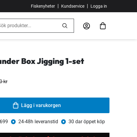
|
|
Fiskenyheter
Kundservice
Logga in
nder Box Jigging 1-set
0 kr
Lägg i varukorgen
 699
24-48h leveranstid
30 dar öppet köp