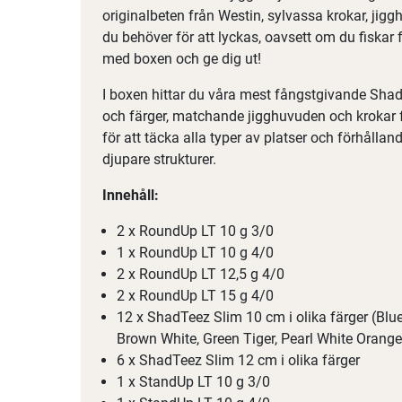
originalbeten från Westin, sylvassa krokar, jigg
du behöver för att lyckas, oavsett om du fiskar f
med boxen och ge dig ut!
I boxen hittar du våra mest fångstgivande ShadT
och färger, matchande jigghuvuden och krokar fö
för att täcka alla typer av platser och förhålland
djupare strukturer.
Innehåll:
2 x RoundUp LT 10 g 3/0
1 x RoundUp LT 10 g 4/0
2 x RoundUp LT 12,5 g 4/0
2 x RoundUp LT 15 g 4/0
12 x ShadTeez Slim 10 cm i olika färger (Blue
Brown White, Green Tiger, Pearl White Orange
6 x ShadTeez Slim 12 cm i olika färger
1 x StandUp LT 10 g 3/0