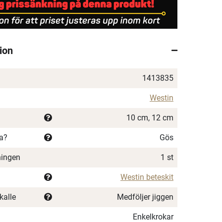
ion
1413835
Westin
10 cm, 12 cm
ka?
Gös
ningen
1 st
Westin beteskit
kalle
Medföljer jiggen
Enkelkrokar