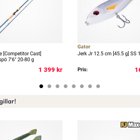
Gator
e [Competitor Cast]
Jerk Jr 12.5 cm [45.5 g] SS 
spö 7'6" 20-80 g
1 399 kr
1
Pris:
illar!