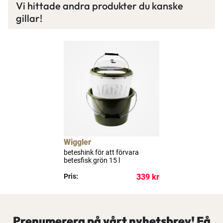
Vi hittade andra produkter du kanske
gillar!
Wiggler
beteshink för att förvara
betesfisk grön 15 l
Pris:
339 kr
Prenumerera på vårt nyhetsbrev! Få