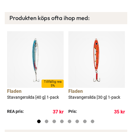
Produkten köps ofta ihop med:
×
Spana in FJ Max
Ett exklusivt medlemskap med många förmåner.
Bättre priser, fri frakt på alla ordrar, bonuscheck
a
Tillfällig rea
5%
varje månad och mycket mer. Spara tusenlappar
Fladen
Fladen
idag!
7
Stavangersilda [40 g] 1-pack
Stavangersilda [30 g] 1-pack
D
s
kr
REA pris:
37 kr
Pris:
35 kr
R
Läs mer här