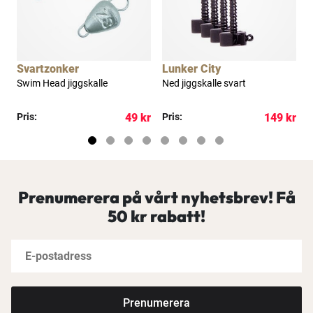
Svartzonker
Lunker City
H
Swim Head jiggskalle
Ned jiggskalle svart
R
kr
Pris:
49 kr
Pris:
149 kr
P
Prenumerera på vårt nyhetsbrev! Få
50 kr rabatt!
Prenumerera