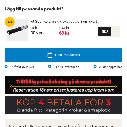
Lägg till passande produkt?
FJ Gear Keramisk krokvässare 8 cm svart
37%
Rek.
139 kr
69 kr
REA pris:
Lägg i varukorgen
Fri frakt över 699
24-48h leveranstid
30 dar öppet köp
En jiggskalle som kan användas på alla större jiggar