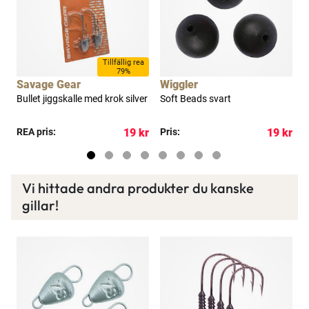
a
Tillfällig rea
79%
Savage Gear
Wiggler
B
pö
Bullet jiggskalle med krok silver
Soft Beads svart
S
kr
REA pris:
19 kr
Pris:
19 kr
R
Vi hittade andra produkter du kanske
gillar!