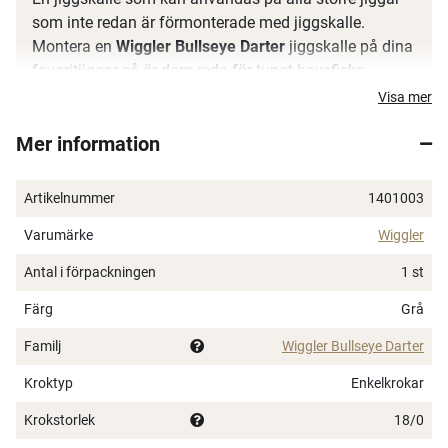
som inte redan är förmonterade med jiggskalle.
Montera en
Wiggler Bullseye Darter
jiggskalle på dina
favoritjiggar så är dom redo för tungt havsfiske.
Visa mer
Finns i vikterna:
Mer information
40 g med krokstorlek 18/0
80 g med krokstorlek 18/0
100 g med krokstorlek 18/0
Artikelnummer
1401003
150 g med krokstorlek 18/0
Varumärke
Wiggler
200 g med krokstorlek 18/0
Antal i förpackningen
1 st
Färg
Grå
Familj
Wiggler Bullseye Darter
Kroktyp
Enkelkrokar
Krokstorlek
18/0