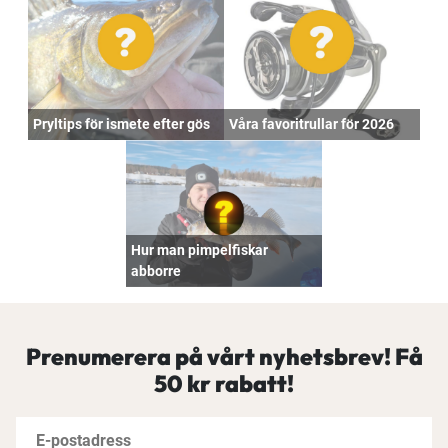
Pryltips för ismete efter gös
Våra favoritrullar för 2026
Hur man pimpelfiskar
abborre
Prenumerera på vårt nyhetsbrev! Få
50 kr rabatt!