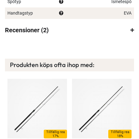
Spötyp
Ismetespö
Handtagstyp
EVA
Recensioner
2
Produkten köps ofta ihop med:
Tillfällig rea
Tillfällig rea
17%
18%