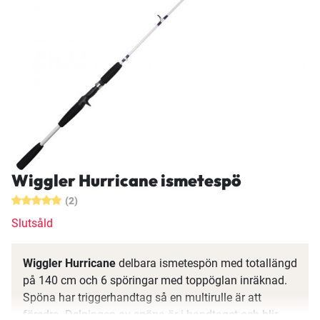
Wiggler Hurricane ismetespö
(2)
Slutsåld
Wiggler Hurricane
delbara ismetespön med totallängd
på 140 cm och 6 spöringar med toppöglan inräknad.
Spöna har triggerhandtag så en multirulle är att
föredra. Delningen av spöna är i handtaget och blir