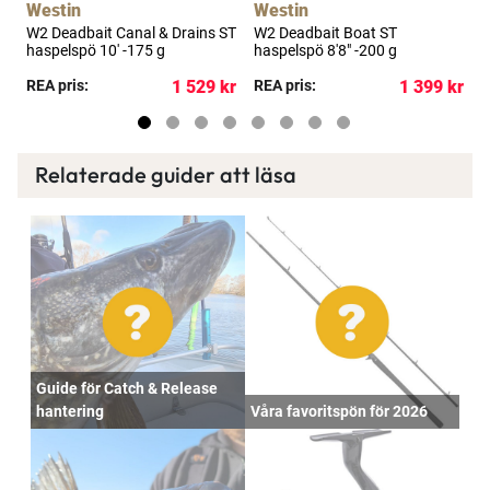
Westin
Westin
W2 Deadbait Canal & Drains ST
W2 Deadbait Boat ST
I
haspelspö 10' -175 g
haspelspö 8'8" -200 g
kr
REA pris:
1 529 kr
REA pris:
1 399 kr
P
Relaterade guider att läsa
Guide för Catch & Release
hantering
Våra favoritspön för 2026