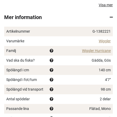
endast 98 cm när det är separerat från handtaget och
Visa mer
har en action som lämpar sig bra till gös och
Mer information
gäddfiske. Hurricane medium är även ett perfekt
makrillspö som är lätt att stuva undan i båten.
Artikelnummer
G-1382221
Varumärke
Wiggler
Familj
Wiggler Hurricane
Vad ska du fiska?
Gädda, Gös
Spölängd i cm
140 cm
Spölängd i fot/tum
4'7"
Spölängd vid transport
98 cm
Antal spödelar
2 delar
Passande lina
Flätad, Mono