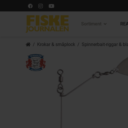
Sortiment
REA
Krokar & småplock
Spinnerbait-riggar & b