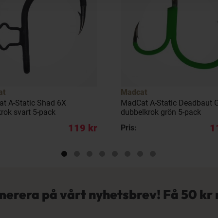
at
Madcat
t A-Static Shad 6X
MadCat A-Static Deadbaut G
rok svart 5-pack
dubbelkrok grön 5-pack
119 kr
1
Pris:
erera på vårt nyhetsbrev! Få
50 kr 