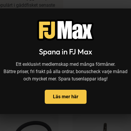
opulärt i gäddfisket senaste
isket. Vi har provfiskat
eflundra under 2019 med
p i nedre änden är riggen
ostfria.
Spana in FJ Max
Ett exklusivt medlemskap med många förmåner.
Bättre priser, fri frakt på alla ordrar, bonuscheck varje månad
och mycket mer. Spara tusenlappar idag!
Läs mer här