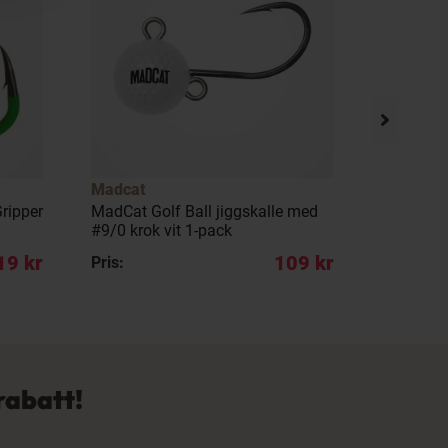
Madcat
Madcat
ripper
MadCat Golf Ball jiggskalle med
MADCAT C
#9/0 krok vit 1-pack
Original 
19 kr
109 kr
Pris:
REA pris:
rabatt!