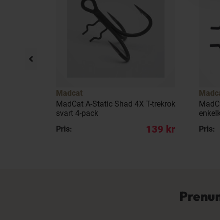
Madcat
Madc
svart/röd
MadCat A-Static Shad 4X T-trekrok
MadCa
svart 4-pack
enkelk
79 kr
139 kr
Pris:
Pris:
Prenum