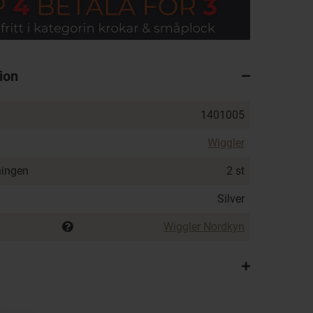
ion
1401005
Wiggler
ningen
2 st
Silver
Wiggler Nordkyn