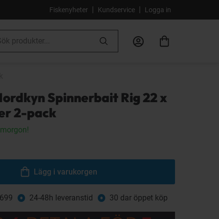
|
|
Fiskenyheter
Kundservice
Logga in
k
ordkyn Spinnerbait Rig 22 x
ver 2-pack
 imorgon!
Lägg i varukorgen
 699
24-48h leveranstid
30 dar öppet köp