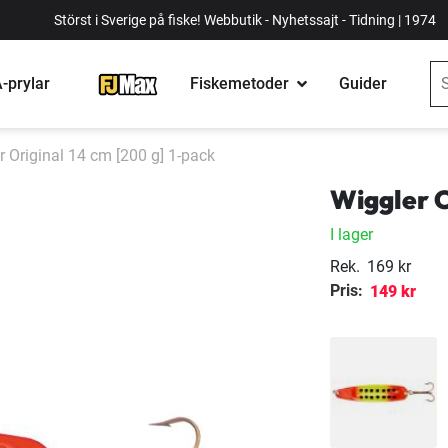
Störst i Sverige på fiske! Webbutik - Nyhetssajt - Tidning | 1974
-prylar
Fiskemetoder
Guider
r Original 14 cm [200 g] 1-pack
Wiggler O
I lager
Rek.
169 kr
Pris:
149 kr