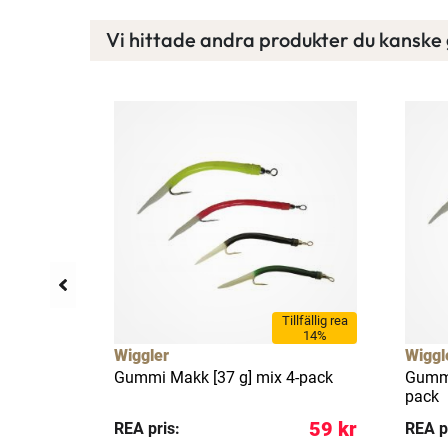
Vi hittade andra produkter du kanske g
Tillfällig rea
14%
Wiggler
Wiggl
Gummi Makk [37 g] mix 4-pack
Gummi
pack
59 kr
59 kr
REA pris:
REA p