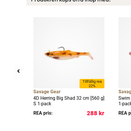
Tillfällig rea
22%
Savage Gear
Savag
er 1-pack
4D Herring Big Shad 32 cm [560 g]
Swim 
S 1-pack
1-pac
59 kr
288 kr
REA pris:
REA p