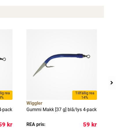
llig rea
Tillfällig rea
4%
14%
Wiggler
Wiggler
4-pack
Gummi Makk [37 g] blå/lys 4-pack
Gummi Ma
59 kr
59 kr
REA pris:
REA pris: