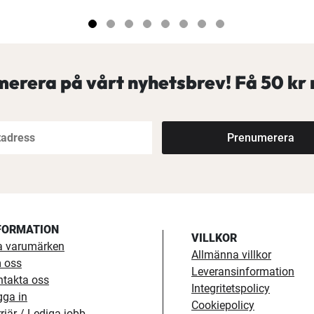
erera på vårt nyhetsbrev! Få
50 kr 
Prenumerera
FORMATION
VILLKOR
a varumärken
Allmänna villkor
 oss
Leveransinformation
ntakta oss
Integritetspolicy
gga in
Cookiepolicy
riär / Lediga jobb