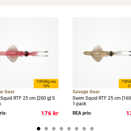
Spana in FJ Max
Ett exklusivt medlemskap med många förmåner.
Bättre priser, fri frakt på alla ordrar, bonuscheck varje månad
och mycket mer. Spara tusenlappar idag!
Läs mer här
Tillfällig rea
Tillfä
18%
3
e Gear
Savage Gear
Squid RTF 25 cm [200 g] S
Swim Squid RTF 25 cm [160
k
1-pack
176 kr
1
ris:
REA pris: