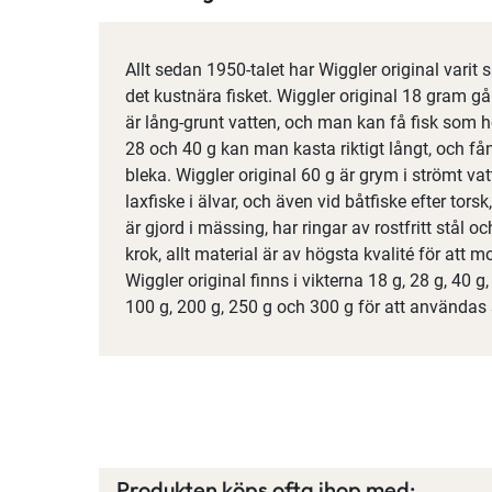
Allt sedan 1950-talet har Wiggler original varit s
det kustnära fisket. Wiggler original 18 gram går
är lång-grunt vatten, och man kan få fisk som
28 och 40 g kan man kasta riktigt långt, och fånga
bleka. Wiggler original 60 g är grym i strömt va
laxfiske i älvar, och även vid båtfiske efter tors
är gjord i mässing, har ringar av rostfritt stål
krok, allt material är av högsta kvalité för att 
Wiggler original finns i vikterna 18 g, 28 g, 40 
100 g, 200 g, 250 g och 300 g för att användas 
Produkten köps ofta ihop med: