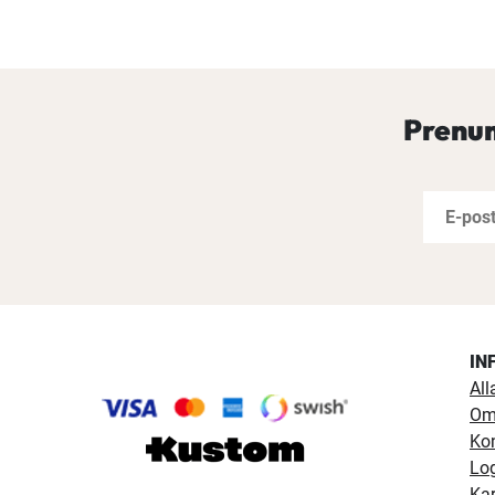
Prenum
IN
All
Om
Ko
Lo
Kar