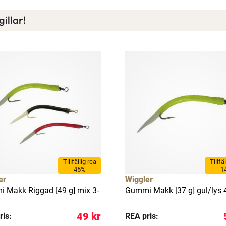
illar!
Tillfällig rea
Tillfä
45%
1
er
Wiggler
 Makk Riggad [49 g] mix 3-
Gummi Makk [37 g] gul/lys 
49 kr
ris:
REA pris: