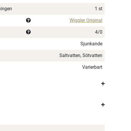
ningen
1 st
Wiggler Original
4/0
Sjunkande
Saltvatten, Sötvatten
Varierbart
×