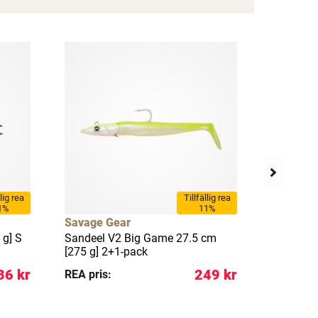
llig rea
Tillfällig rea
1%
11%
Savage Gear
Savage 
 g] S
Sandeel V2 Big Game 27.5 cm
Sandeel 
[275 g] 2+1-pack
[175 g] 2
36 kr
249 kr
REA pris:
REA pris: