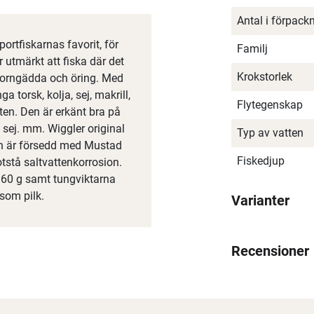
Antal i förpack
portfiskarnas favorit, för
Familj
 utmärkt att fiska där det
Krokstorlek
 horngädda och öring. Med
 torsk, kolja, sej, makrill,
Flytegenskap
tten. Den är erkänt bra på
k, sej. mm. Wiggler original
Typ av vatten
 och är försedd med Mustad
Fiskedjup
motstå saltvattenkorrosion.
g, 60 g samt tungviktarna
som pilk.
Varianter
Recensioner