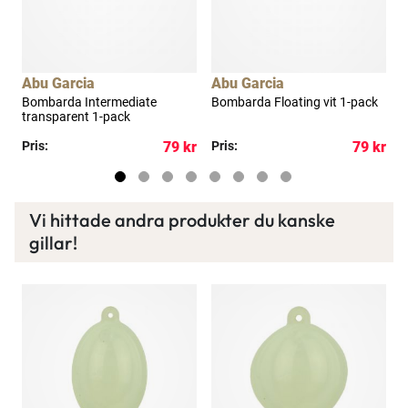
Läs mer här
Abu Garcia
Abu Garcia
A
Bombarda Intermediate
Bombarda Floating vit 1-pack
K
transparent 1-pack
kr
Pris:
79 kr
Pris:
79 kr
P
Vi hittade andra produkter du kanske
gillar!