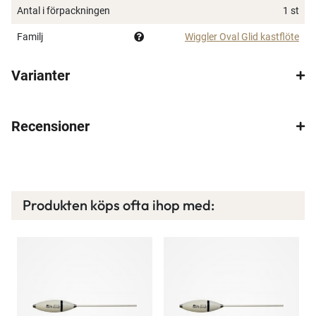
Antal i förpackningen
1 st
Familj
Wiggler Oval Glid kastflöte
Varianter
Recensioner
×
Produkten köps ofta ihop med:
Spana in FJ Max
Ett exklusivt medlemskap med många förmåner.
Bättre priser, fri frakt på alla ordrar, bonuscheck
varje månad och mycket mer. Spara tusenlappar
idag!