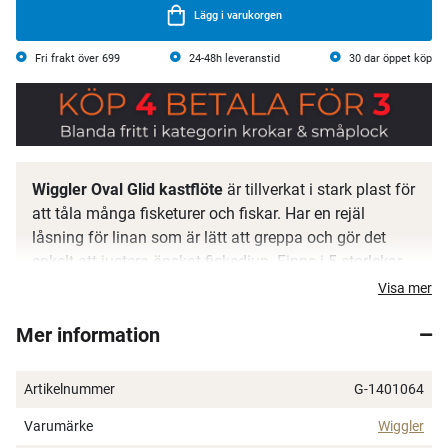
Lägg i varukorgen
Fri frakt över 699
24-48h leveranstid
30 dar öppet köp
Wiggler Oval Glid kastflöte
är tillverkat i stark plast för
att tåla många fisketurer och fiskar. Har en rejäl
låsning för linan som är lätt att greppa och gör det
enkelt att justera önskat fiskedjup. Finns i 5 storlekar
30, 35, 40, 45 och 50 mm och tre färger, gul, orange
Visa mer
och lys.
Mer information
Artikelnummer
G-1401064
Varumärke
Wiggler