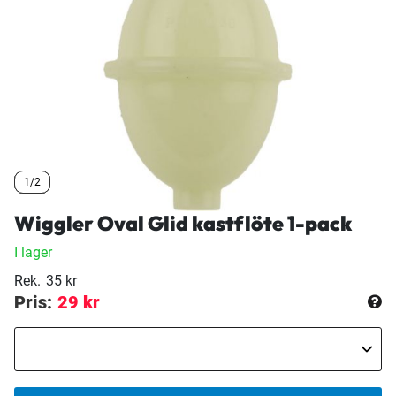
1/2
1/2
1/2
Wiggler Oval Glid kastflöte 1-pack
I lager
Rek.
35 kr
Pris:
29 kr