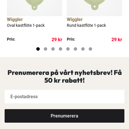
Wiggler
Wiggler
Oval kastflöte 1-pack
Rund kastflöte 1-pack
B
s
kr
Pris:
29 kr
Pris:
29 kr
P
Prenumerera på vårt nyhetsbrev! Få
50 kr rabatt!
Prenumerera