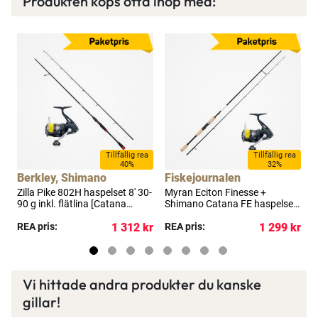
Produkten köps ofta ihop med:
×
Spana in FJ Max
a
Tillfällig rea
Tillfällig rea
Ett exklusivt medlemskap med många förmåner.
40%
32%
Berkley, Shimano
Fiskejournalen
Bättre priser, fri frakt på alla ordrar, bonuscheck
Zilla Pike 802H haspelset 8' 30-
Myran Eciton Finesse +
S
varje månad och mycket mer. Spara tusenlappar
90 g inkl. flätlina [Catana
Shimano Catana FE haspelset
idag!
4000]
8' 35-100 g
kr
REA pris:
1 312 kr
REA pris:
1 299 kr
R
Läs mer här
Vi hittade andra produkter du kanske
gillar!