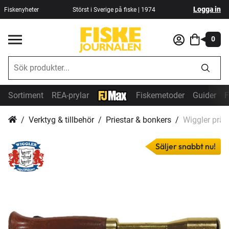
Logga in
Fiskenyheter
Störst i Sverige på fiske | 1974
0
Sortiment
REA-prylar
Fiskemetoder
Guider
F
Verktyg & tillbehör
Priestar & bonkers
Wiggler präs
Säljer snabbt nu!