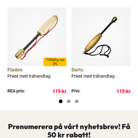
Tillfällig rea
8%
Fladen
Darts
D
Priest med trähandtag
Priest med trähandtag
P
kr
REA pris:
119 kr
Pris:
119 kr
P
Prenumerera på vårt nyhetsbrev! Få
50 kr rabatt!