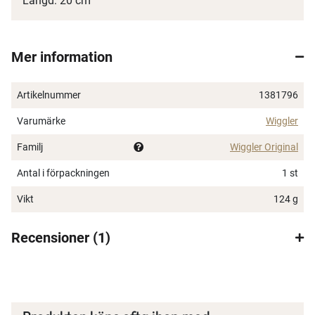
Längd: 20 cm
Mer information
Artikelnummer
1381796
Varumärke
Wiggler
Familj
Wiggler Original
Antal i förpackningen
1 st
Vikt
124 g
Recensioner
1