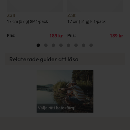
Zalt
Zalt
Z
17 cm [57 g] SP 1-pack
17 cm [51 g] F 1-pack
1
kr
Pris:
189 kr
Pris:
189 kr
P
Relaterade guider att läsa
Välja rätt betesfärg