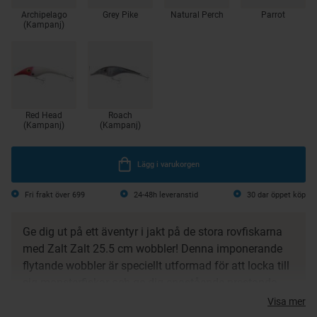
Archipelago
Grey Pike
Natural Perch
Parrot
(Kampanj)
Red Head
Roach
(Kampanj)
(Kampanj)
Lägg i varukorgen
Fri frakt över 699
24-48h leveranstid
30 dar öppet köp
Ge dig ut på ett äventyr i jakt på de stora rovfiskarna
med Zalt Zalt 25.5 cm wobbler! Denna imponerande
flytande wobbler är speciellt utformad för att locka till
sig monsterfiskar och ge dig enastående prestanda
och spänning på vattnet.
Visa mer