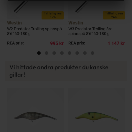
a
Tillfällig rea
Tillfällig rea
17%
24%
Westin
Westin
W2 Predator Trolling spinnspö
W3 Predator Trolling 3rd
S
8'6" 60-180 g
spinnspö 8'6" 60-180 g
s
kr
REA pris:
995 kr
REA pris:
1 147 kr
R
Vi hittade andra produkter du kanske
gillar!