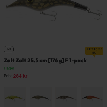
Tillfällig rea
1/3
1/3
1/3
5%
Zalt Zalt 25.5 cm [176 g] F 1-pack
I lager
284 kr
Pris: