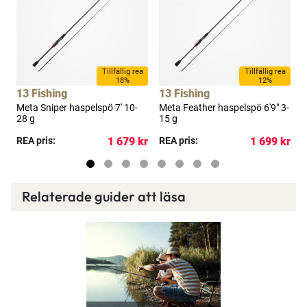
Tillfällig rea
Tillfällig rea
18%
12%
13 Fishing
13 Fishing
1
Meta Sniper haspelspö 7' 10-
Meta Feather haspelspö 6'9" 3-
D
28 g
15 g
1
kr
REA pris:
1 679 kr
REA pris:
1 699 kr
P
Relaterade guider att läsa