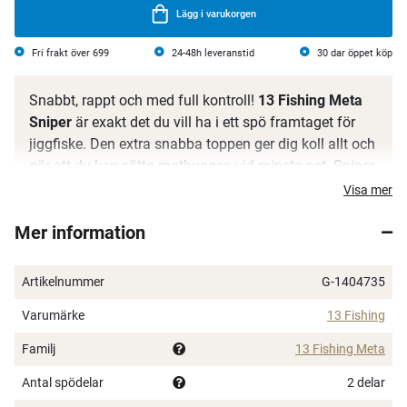
Lägg i varukorgen
Fri frakt över 699
24-48h leveranstid
30 dar öppet köp
Snabbt, rappt och med full kontroll!
13 Fishing Meta
Sniper
är exakt det du vill ha i ett spö framtaget för
jiggfiske. Den extra snabba toppen ger dig koll allt och
gör att du kan sätta mothuggen vid minsta pet. Sniper
är ett drömspö för alla som älskar att fiska abborre
Visa mer
eller gös med jigg.
Mer information
Ryggraden hos det här spöet ger dig tillräckligt med
kraft för att driva in krokarna i den hårdaste av
Artikelnummer
G-1404735
göskäftar och är ett perfekt vapen i jakten på abborre.
Du kommer känna allt som händer i linänden!
Varumärke
13 Fishing
Meta-serien från 13 Fishing är utvecklad för vårt
Familj
13 Fishing Meta
skandinaviska fiske i tätt samarbete med Mathias
Antal spödelar
2 delar
Holgersson. Alla modeller är specifikt framtagna för