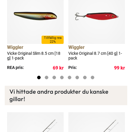
Spana in FJ Max
Ett exklusivt medlemskap med många förmåner.
Bättre priser, fri frakt på alla ordrar, bonuscheck
varje månad och mycket mer. Spara tusenlappar
a
Tillfällig rea
22%
idag!
Wiggler
Wiggler
W
Vicke Original Slim 8.5 cm [18
Vicke Original 8.7 cm [40 g] 1-
V
g] 1-pack
pack
p
Läs mer här
kr
REA pris:
69 kr
Pris:
99 kr
R
Vi hittade andra produkter du kanske
gillar!