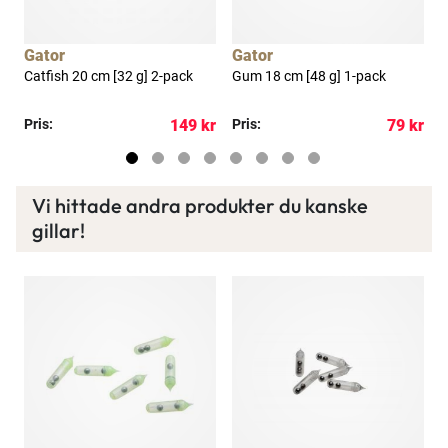
a
Läs mer här
Gator
Gator
Catfish 20 cm [32 g] 2-pack
Gum 18 cm [48 g] 1-pack
D
kr
Pris:
149 kr
Pris:
79 kr
P
Vi hittade andra produkter du kanske
gillar!