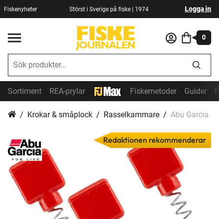
Logga in
Fiskenyheter
Störst i Sverige på fiske | 1974
0
Sortiment
REA-prylar
Fiskemetoder
Guider
F
Krokar & småplock
Rasselkammare
Abu Garcia B
Redaktionen rekommenderar