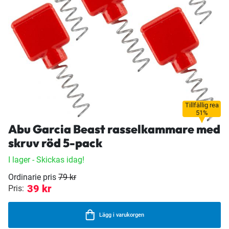
Tillfällig rea
51%
Abu Garcia Beast rasselkammare med
skruv röd 5-pack
I lager
- Skickas idag!
Ordinarie pris
79 kr
39 kr
Pris:
Lägg i varukorgen