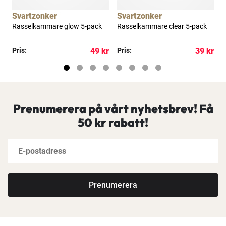
Svartzonker
Svartzonker
Rasselkammare glow 5-pack
Rasselkammare clear 5-pack
R
2
kr
Pris:
49 kr
Pris:
39 kr
P
Prenumerera på vårt nyhetsbrev! Få
50 kr rabatt!
Prenumerera