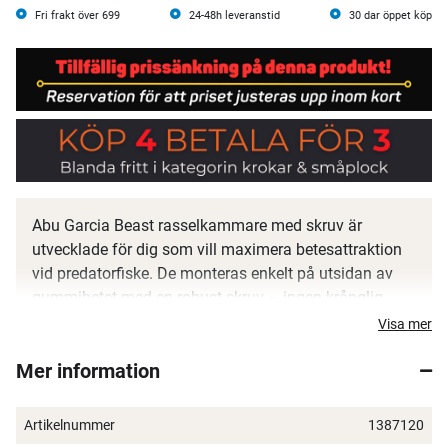
Fri frakt över 699
24-48h leveranstid
30 dar öppet köp
Abu Garcia Beast rasselkammare med skruv är
utvecklade för dig som vill maximera betesattraktion
vid predatorfiske. De monteras enkelt på utsidan av
gummibetet med en robust skruv – ingen krånglig
montering inifrån, vilket ger bästa möjliga
Visa mer
ljudöverföring och lockande vibrationer genom
Mer information
vattnet. Materialet är särskilt valt för att ge ett
kraftfullt och långräckande rassel som stör rovfiskens
känslighet, vilket kan vara avgörande vid vakfiske.
Artikelnummer
1387120