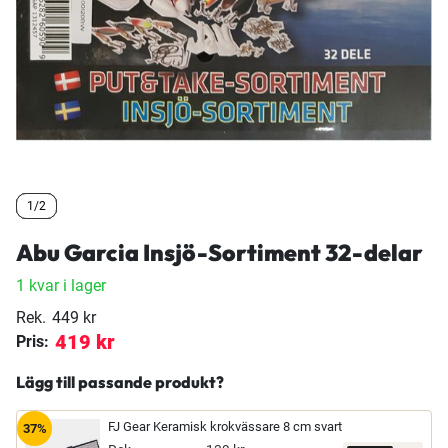
1/2
1/2
1/2
Abu Garcia Insjö-Sortiment 32-delar
1 kvar i lager
Rek.
449 kr
419 kr
Pris:
Lägg till passande produkt?
FJ Gear Keramisk krokvässare 8 cm svart
37%