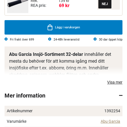
Rek.
139 kr
69 kr
REA pris:
Lägg i varukorgen
Fri frakt över 699
24-48h leveranstid
30 dar öppet köp
Abu Garcia Insjö-Sortiment 32-delar
innehåller det
mesta du behöver för att komma igång med ditt
insjöfiske efter t.ex. abborre, öring m.m. Innehåller
skeddrag, spinnare, wobbler, flöten och andra
nödvändiga tillbehör.
Visa mer
Mer information
Artikelnummer
1392254
Varumärke
Abu Garcia