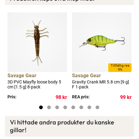
Ett exklusivt medlemskap med många förmåner.
Bättre priser, fri frakt på alla ordrar, bonuscheck
varje månad och mycket mer. Spara tusenlappar
idag!
Läs mer här
Tillfällig rea
9%
Savage Gear
Savage Gear
3D PVC Mayfly loose body 5
Gravity Crank MR 5.8 cm [9 g]
3
cm [1.5 g] 8-pack
F 1-pack
[
kr
Pris:
98 kr
REA pris:
99 kr
P
Vi hittade andra produkter du kanske
gillar!