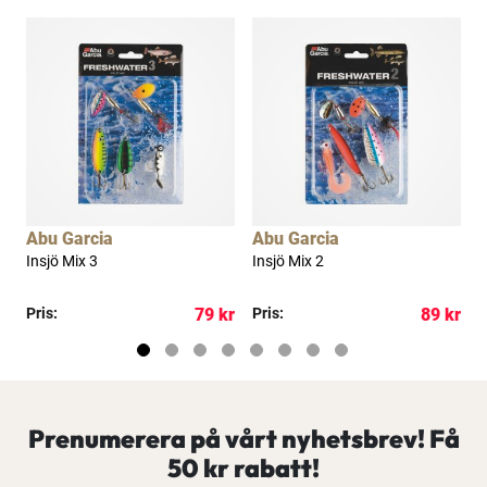
a
Abu Garcia
Abu Garcia
A
Insjö Mix 3
Insjö Mix 2
I
kr
Pris:
79 kr
Pris:
89 kr
P
Prenumerera på vårt nyhetsbrev! Få
50 kr rabatt!