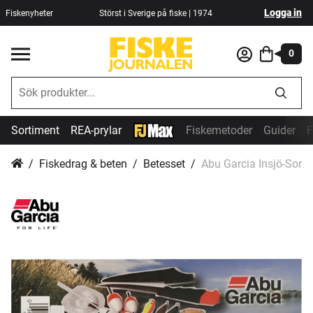
Logga in
Fiskenyheter
Störst i Sverige på fiske | 1974
0
Sortiment
REA-prylar
Fiskemetoder
Guider
F
Fiskedrag & beten
Betesset
Abu Garcia Insjö-Sorti