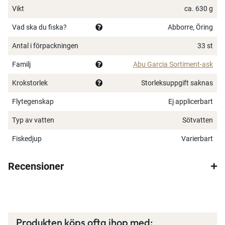
Vikt
ca. 630 g
Vad ska du fiska?
Abborre, Öring
Antal i förpackningen
33 st
Familj
Abu Garcia Sortiment-ask
Krokstorlek
Storleksuppgift saknas
Flytegenskap
Ej applicerbart
Typ av vatten
Sötvatten
×
Fiskedjup
Varierbart
Recensioner
Spana in FJ Max
Produkten köps ofta ihop med: