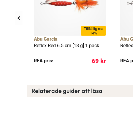
llfällig rea
Tillfällig rea
6%
14%
Abu Garcia
Abu G
] koppar,
Reflex Red 6.5 cm [18 g] 1-pack
Reflex
149 kr
69 kr
REA pris:
REA p
Relaterade guider att läsa