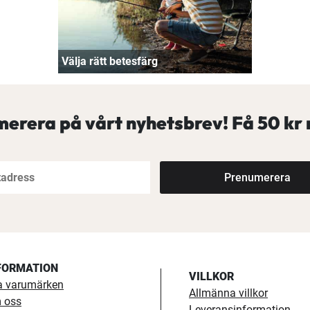
Välja rätt betesfärg
erera på vårt nyhetsbrev! Få
50 kr 
Prenumerera
FORMATION
VILLKOR
a varumärken
Allmänna villkor
 oss
Leveransinformation