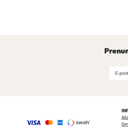
Prenum
IN
All
Om