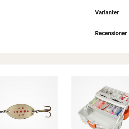
Varianter
Recensioner
Spana in FJ Max
Ett exklusivt medlemskap med många förmåner.
Bättre priser, fri frakt på alla ordrar, bonuscheck varje månad
och mycket mer. Spara tusenlappar idag!
Läs mer här