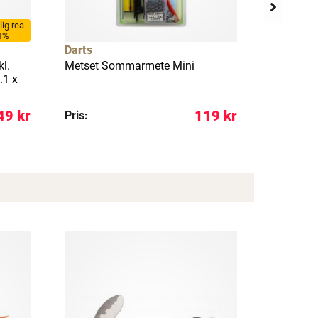
llig rea
1%
Darts
Daiwa
kl.
Metset Sommarmete Mini
Team Ice 
.1 x
pimpelse
49 kr
119 kr
Pris:
REA pris: