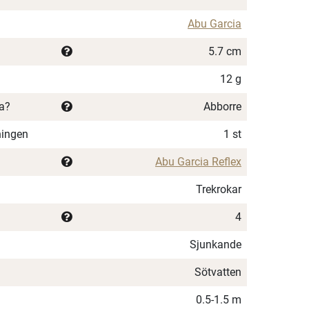
Abu Garcia
5.7 cm
12 g
ka?
Abborre
ningen
1 st
Abu Garcia Reflex
Trekrokar
4
Sjunkande
Sötvatten
0.5-1.5 m