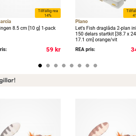
Tillfällig rea
Tillfä
14%
4
arcia
Plano
ringen 8.5 cm [10 g] 1-pack
Let's Fish draglåda 2-plan in
150 delars startkit [38.7 x 24
17.1 cm] orange/vit
59 kr
3
ris:
REA pris:
illar!