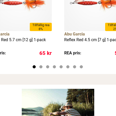
Tillfällig rea
Tillfä
8%
2
arcia
Abu Garcia
 Red 5.7 cm [12 g] 1-pack
Reflex Red 4.5 cm [7 g] 1-pa
65 kr
ris:
REA pris: