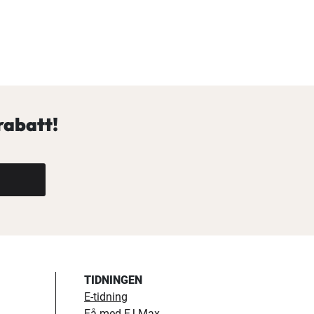
rabatt!
TIDNINGEN
E-tidning
Få med FJ Max