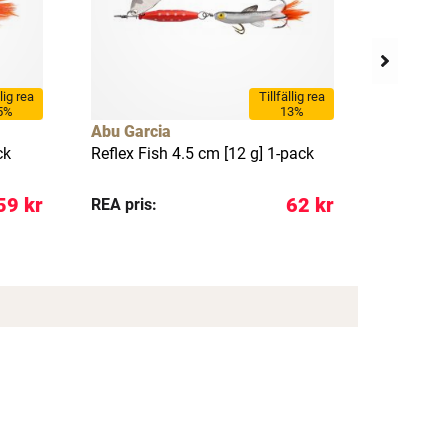
llig rea
Tillfällig rea
5%
13%
Abu Garcia
Abu Garc
ck
Reflex Fish 4.5 cm [12 g] 1-pack
Reflex Wh
59 kr
62 kr
REA pris:
REA pris: