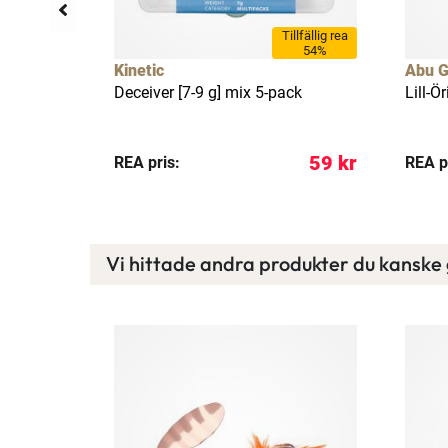
llfällig rea
Tillfällig rea
17%
54%
Kinetic
Abu G
 3-14 g
Deceiver [7-9 g] mix 5-pack
Lill-Ö
 249 kr
59 kr
REA pris:
REA p
Vi hittade andra produkter du kanske g