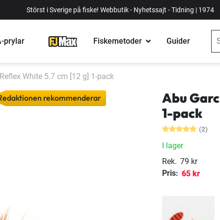
Störst i Sverige på fiske! Webbutik - Nyhetssajt - Tidning | 1974
-prylar
Fiskemetoder
Guider
Reflex White 5.7 cm [12 g] 1-pack
Abu Garci
Redaktionen rekommenderar
1-pack
(2)
I lager
Rek.
79 kr
Pris:
65 kr