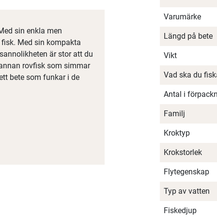
Varumärke
 Med sin enkla men
Längd på bete
s fisk. Med sin kompakta
 sannolikheten är stor att du
Vikt
n annan rovfisk som simmar
Vad ska du fis
 ett bete som funkar i de
Antal i förpack
Familj
Kroktyp
Krokstorlek
Flytegenskap
Typ av vatten
Fiskedjup