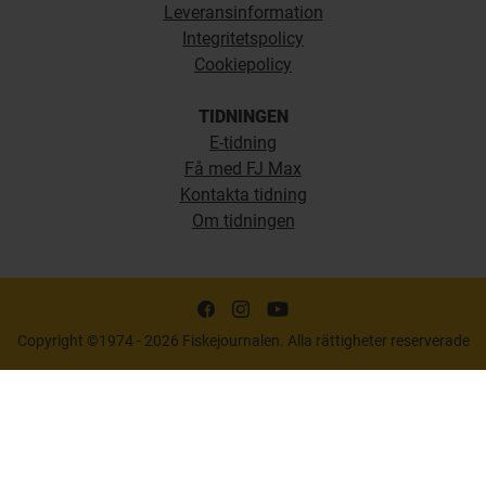
Leveransinformation
Integritetspolicy
Cookiepolicy
TIDNINGEN
E-tidning
Få med FJ Max
Kontakta tidning
Om tidningen
Copyright ©1974 - 2026 Fiskejournalen. Alla rättigheter reserverade