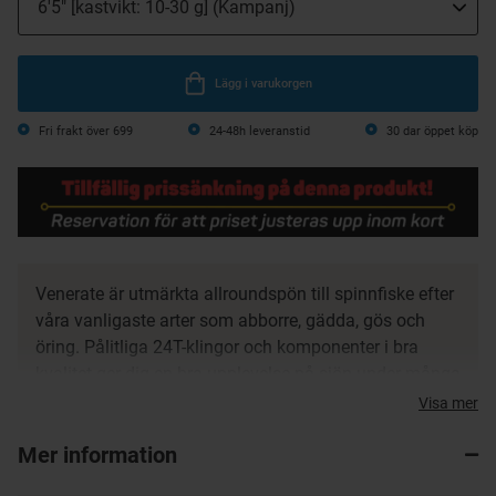
Lägg i varukorgen
Fri frakt över 699
24-48h leveranstid
30 dar öppet köp
Venerate är utmärkta allroundspön till spinnfiske efter
våra vanligaste arter som abborre, gädda, gös och
öring. Pålitliga 24T-klingor och komponenter i bra
kvalitet ger dig en bra upplevelse på sjön under många
år framöver.
Visa mer
Stark och responsiv klinga i 24T-grafit
Mer information
Medium-Fast aktion