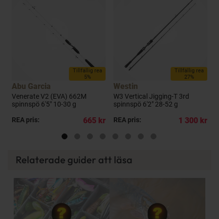
a
Tillfällig rea
Tillfällig rea
5%
27%
Abu Garcia
Westin
A
Venerate V2 (EVA) 662M
W3 Vertical Jigging-T 3rd
B
spinnspö 6'5" 10-30 g
spinnspö 6'2" 28-52 g
5
kr
REA pris:
665 kr
REA pris:
1 300 kr
R
Relaterade guider att läsa