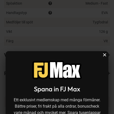
Spöaktion
Medium - Fast
Handtagstyp
EVA
Medföljer till spöt
Tygfodral
Vikt
126 g
Färg
Vit
×
Varianter
Recensioner
1
Spana in FJ Max
Ett exklusivt medlemskap med många förmåner.
Produkten köps ofta ihop med:
Bättre priser, fri frakt på alla ordrar, bonuscheck
varje månad och mycket mer. Spara tusenlappar