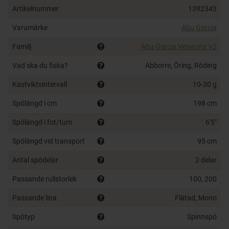
Lätta spöringar i rostfritt stål
Artikelnummer
1392343
Lätt rullfäste med blottad klinga
Krokhållare
Varumärke
Abu Garcia
Korkhandtag i hög kvalitet
Familj
Abu Garcia Venerate V2
Vad ska du fiska?
Abborre, Öring, Röding
Kastviktsintervall
10-30 g
Spölängd i cm
198 cm
Spölängd i fot/tum
6'5"
Spölängd vid transport
95 cm
Antal spödelar
2 delar
Passande rullstorlek
100, 200
Passande lina
Flätad, Mono
Spötyp
Spinnspö