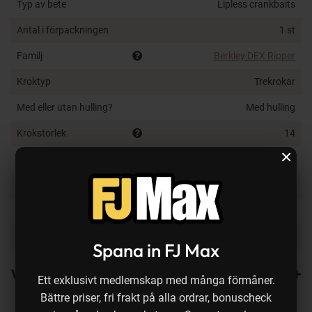
Typ av bete
Lipless crankbaits
Antal i förpackningen
1 st
Familj
Berkley DEX Ripper
Kroktyp
Trekrokar
Med eller utan hulling?
Med hulling
Krokstorlek
14
×
Flytegenskap
Sjunkande
Typ av vatten
Sötvatten
Fiskedjup
1.0-3.0 m
Färg på bete
Smelt
Spana in FJ Max
Varianter
Ett exklusivt medlemskap med många förmåner.
Bättre priser, fri frakt på alla ordrar, bonuscheck