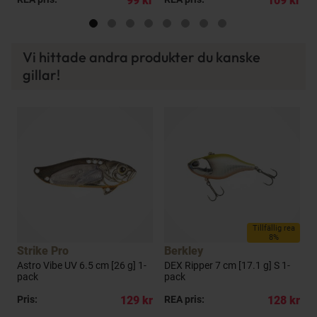
kr
99 kr
109 kr
Vi hittade andra produkter du kanske
gillar!
Tillfällig rea
8%
Strike Pro
Berkley
ck
Astro Vibe UV 6.5 cm [26 g] 1-
DEX Ripper 7 cm [17.1 g] S 1-
V
pack
pack
p
kr
Pris:
129 kr
REA pris:
128 kr
R