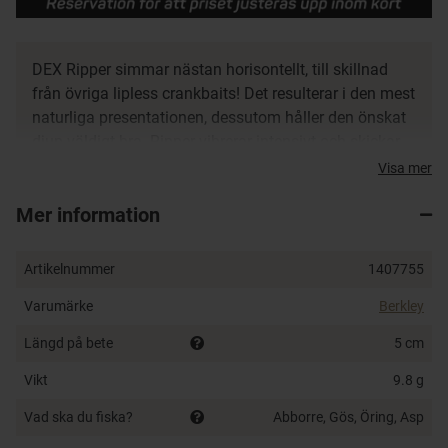
DEX Ripper simmar nästan horisontellt, till skillnad
från övriga lipless crankbaits! Det resulterar i den mest
naturliga presentationen, dessutom håller den önskat
djup väldigt bra. Ripper vibrerar intensivt och skickar
ut starka ljudsignaler som fiskarna snappar upp på
Visa mer
långt håll. Jigga den, studsa den mot struktur eller
Mer information
bara veva i frivattnet, alla sätt kommer att resultera i
hugg!
Artikelnummer
1407755
Simmar nästan horisontellt
Högt rassel
Varumärke
Berkley
Sjunkande
Längd på bete
5 cm
Mångsidigt bete för abborre, gös, gädda och öring
Vikt
9.8 g
Vad ska du fiska?
Abborre, Gös, Öring, Asp