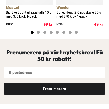
Mustad
Wiggler
L
0
Big Eye Bucktail jiggskalle 10 g
Bullet Head 2.0 jiggskalle 80 g
N
med 3/0 krok 1-pack
med 8/0 krok 1-pack
c
kr
Pris:
99 kr
Pris:
49 kr
P
Prenumerera på vårt nyhetsbrev! Få
50 kr rabatt!
Prenumerera