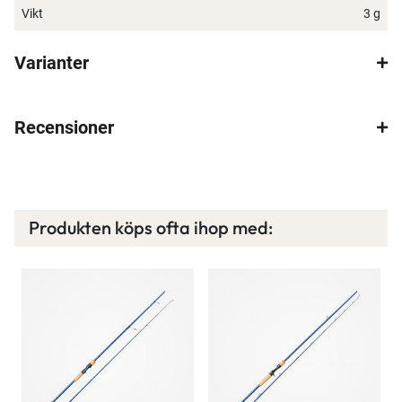
Vikt
3 g
Varianter
Spana in FJ Max
Ett exklusivt medlemskap med många förmåner.
Recensioner
Bättre priser, fri frakt på alla ordrar, bonuscheck
varje månad och mycket mer. Spara tusenlappar
idag!
Produkten köps ofta ihop med:
Läs mer här