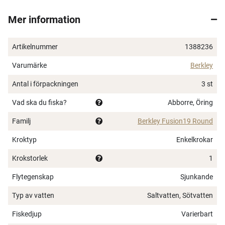
aktion.
Berkely Fusion19 Round jiggskalle
kan du
Mer information
använda till i stort sett alla abborrjiggar.
Artikelnummer
1388236
Varumärke
Berkley
Antal i förpackningen
3 st
Vad ska du fiska?
Abborre, Öring
Familj
Berkley Fusion19 Round
Kroktyp
Enkelkrokar
Krokstorlek
1
Flytegenskap
Sjunkande
Typ av vatten
Saltvatten, Sötvatten
×
Fiskedjup
Varierbart