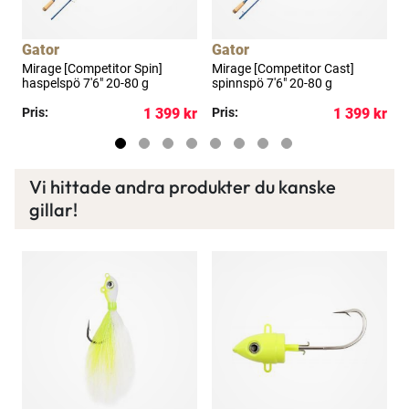
Gator
Gator
Mirage [Competitor Spin]
Mirage [Competitor Cast]
J
haspelspö 7'6" 20-80 g
spinnspö 7'6" 20-80 g
p
kr
Pris:
1 399 kr
Pris:
1 399 kr
P
Vi hittade andra produkter du kanske
gillar!