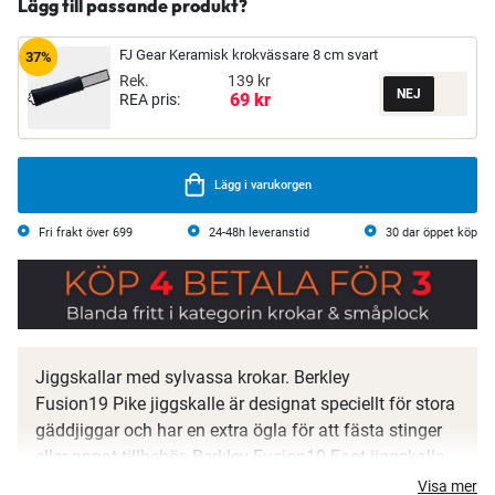
Lägg till passande produkt?
FJ Gear Keramisk krokvässare 8 cm svart
37%
Rek.
139 kr
69 kr
REA pris:
Lägg i varukorgen
Fri frakt över 699
24-48h leveranstid
30 dar öppet köp
Jiggskallar med sylvassa krokar. Berkley
Fusion19 Pike jiggskalle är designat speciellt för stora
gäddjiggar och har en extra ögla för att fästa stinger
eller annat tillbehör. Berkley Fusion19 Foot jiggskalle
är en bredare skalle som ger jigger extra mycket
Visa mer