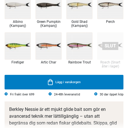
Albino
Green Pumpkin
Gold Shad
Perch
(Kampanj)
(Kampanj)
(Kampanj)
Firetiger
Artic Char
Rainbow Trout
Roach (Snart
åter i lager)
Lägg i varukorgen
Fri frakt över 699
24-48h leveranstid
30 dar öppet köp
Berkley Nessie är ett mjukt glide bait som gör en
avancerad teknik mer lättillgänglig – utan att
begränsa dig som redan fiskar glidebaits. Skippa, glid