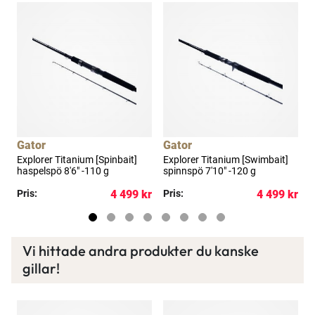
Gator
Gator
Explorer Titanium [Spinbait]
Explorer Titanium [Swimbait]
E
haspelspö 8'6" -110 g
spinnspö 7'10" -120 g
s
kr
Pris:
4 499 kr
Pris:
4 499 kr
P
Vi hittade andra produkter du kanske
gillar!