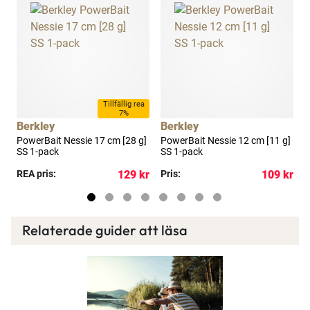
Tillfällig rea
7%
Berkley
Berkley
B
PowerBait Nessie 17 cm [28 g]
PowerBait Nessie 12 cm [11 g]
P
SS 1-pack
SS 1-pack
[
kr
REA pris:
129 kr
Pris:
109 kr
R
Relaterade guider att läsa