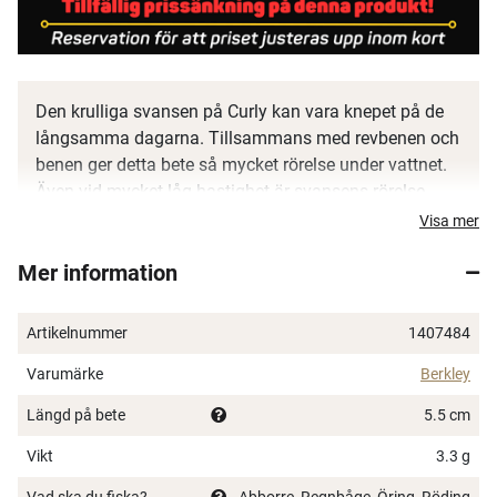
Den krulliga svansen på Curly kan vara knepet på de
långsamma dagarna. Tillsammans med revbenen och
benen ger detta bete så mycket rörelse under vattnet.
Även vid mycket låg hastighet är svansens rörelse
absolut dödlig för stora öringar. Revbenen på kroppen
Visa mer
ger den största möjliga ytan för att frigöra vår
Mer information
PowerBait-formel och hjälper dig att fånga fler fiskar!
PowerBait-formel
Artikelnummer
1407484
Stor yta för optimerad smakdistribution
Kombineras perfekt med alla populära mjukbete-
Varumärke
Berkley
riggar för Put & Take fiske
Längd på bete
5.5 cm
Vikt
3.3 g
Vad ska du fiska?
Abborre, Regnbåge, Öring, Röding