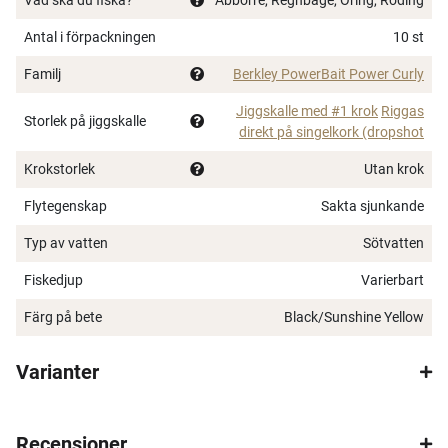
Antal i förpackningen
10 st
Familj
Berkley PowerBait Power Curly
Jiggskalle med #1 krok
Riggas
Storlek på jiggskalle
direkt på singelkork (dropshot
Krokstorlek
Utan krok
Flytegenskap
Sakta sjunkande
×
Typ av vatten
Sötvatten
Fiskedjup
Varierbart
Färg på bete
Black/Sunshine Yellow
Spana in FJ Max
Varianter
Ett exklusivt medlemskap med många förmåner.
Bättre priser, fri frakt på alla ordrar, bonuscheck
varje månad och mycket mer. Spara tusenlappar
Recensioner