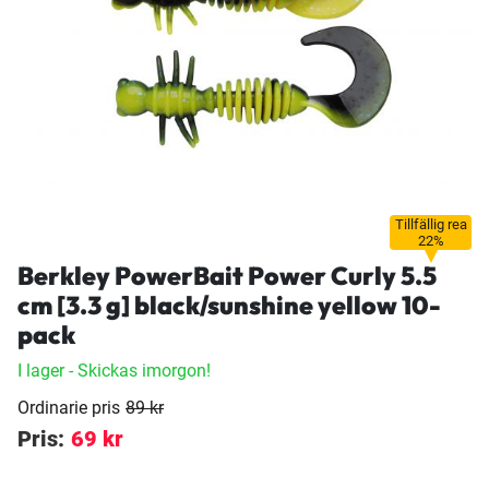
Tillfällig rea
22%
Berkley PowerBait Power Curly 5.5
cm [3.3 g] black/sunshine yellow 10-
pack
I lager
- Skickas imorgon!
Ordinarie pris
89 kr
Pris:
69 kr