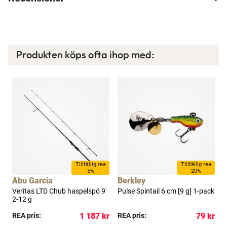
idag!
Läs mer här
Produkten köps ofta ihop med:
Tillfällig rea
Tillfällig rea
5%
20%
Abu Garcia
Berkley
B
-
Veritas LTD Chub haspelspö 9'
Pulse Spintail 6 cm [9 g] 1-pack
P
2-12 g
kr
REA pris:
1 187 kr
REA pris:
79 kr
R