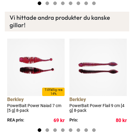
Vi hittade andra produkter du kanske
gillar!
a
Tillfällig rea
14%
Berkley
Berkley
B
PowerBait Power Naiad 7 cm
PowerBait Power Flail 9 cm [4
P
[5 g] 8-pack
g] 8-pack
g
kr
REA pris:
69 kr
Pris:
80 kr
R