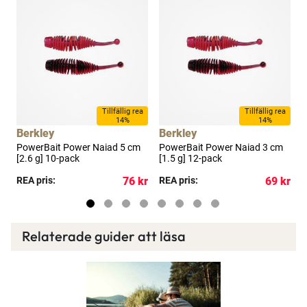
Tillfällig rea
Tillfällig rea
14%
14%
Berkley
Berkley
B
PowerBait Power Naiad 5 cm
PowerBait Power Naiad 3 cm
P
[2.6 g] 10-pack
[1.5 g] 12-pack
g
kr
REA pris:
76 kr
REA pris:
69 kr
P
Relaterade guider att läsa