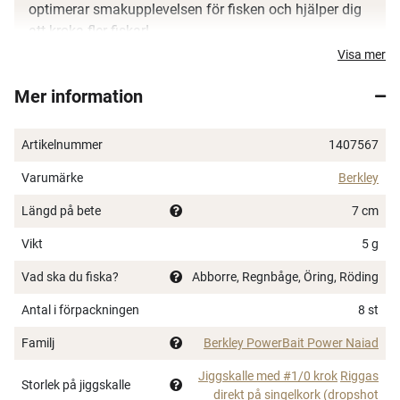
optimerar smakupplevelsen för fisken och hjälper dig
att kroka fler fiskar!
Visa mer
PowerBait formula
Stor kroppsyta som avger mycket smak
Mer information
Passar utmärkt till många populära
regnbågstekniker
Artikelnummer
1407567
Varumärke
Berkley
Längd på bete
7 cm
Vikt
5 g
Vad ska du fiska?
Abborre, Regnbåge, Öring, Röding
Antal i förpackningen
8 st
Familj
Berkley PowerBait Power Naiad
Jiggskalle med #1/0 krok
Riggas
Storlek på jiggskalle
direkt på singelkork (dropshot