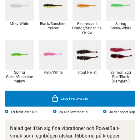
Milky White
Black/Sunshine
Fluorescent
Spring
Yellow
Orange/Sunshine
Green/White
Yellow
Spring
Pink/White
Trout Pellet
Salmon Egg
Green/Sunshine
Red/Black
Yellow
(Kampanj)
Lägg i varukorgen
Fri frakt över 699
24-48h leveranstid
30 dar öppet köp
Naiad ger ifrån sig fina vibrationer och PowerBait-
smak som regnbågen älskar. Ribborna på kroppen