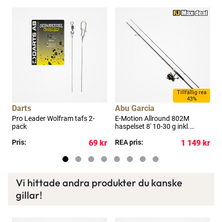
a
Tillfällig rea
43%
Darts
Abu Garcia
A
Pro Leader Wolfram tafs 2-
E-Motion Allround 802M
E
pack
haspelset 8' 10-30 g inkl.
h
flätlina
f
kr
Pris:
69 kr
REA pris:
1 149 kr
R
Vi hittade andra produkter du kanske
gillar!