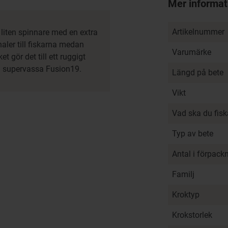
Mer informat
Artikelnummer
 liten spinnare med en extra
aler till fiskarna medan
Varumärke
et gör det till ett ruggigt
na supervassa Fusion19.
Längd på bete
Vikt
Vad ska du fis
Typ av bete
Antal i förpack
Familj
Kroktyp
Krokstorlek