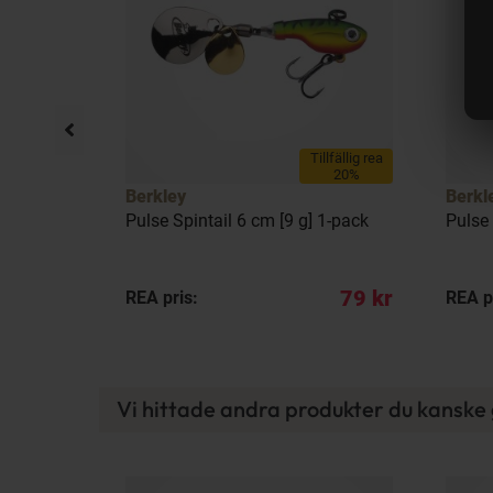
llfällig rea
Tillfällig rea
23%
20%
Berkley
Berkl
1-pack
Pulse Spintail 6 cm [9 g] 1-pack
Pulse 
75 kr
79 kr
REA pris:
REA p
Vi hittade andra produkter du kanske g