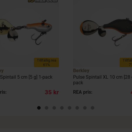
Tillfällig rea
Tillfä
61%
7
ey
Berkley
Spintail 5 cm [5 g] 1-pack
Pulse Spintail XL 10 cm [28 
pack
35 kr
ris:
REA pris: