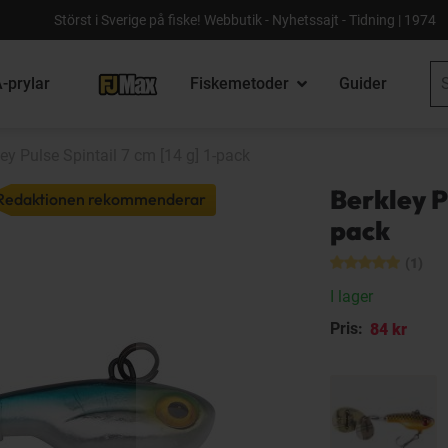
Störst i Sverige på fiske! Webbutik - Nyhetssajt - Tidning | 1974
-prylar
Fiskemetoder
Guider
ey Pulse Spintail 7 cm [14 g] 1-pack
Berkley Pu
Redaktionen rekommenderar
pack
(1)
I lager
Pris:
84 kr