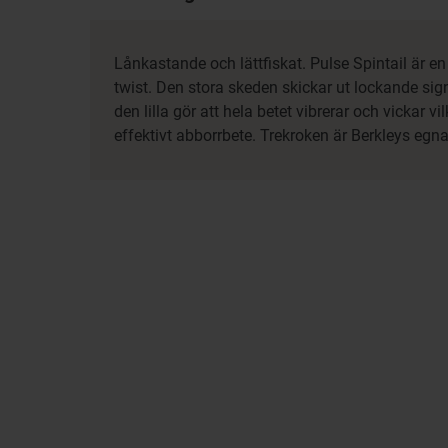
Lånkastande och lättfiskat. Pulse Spintail är en
twist. Den stora skeden skickar ut lockande sign
den lilla gör att hela betet vibrerar och vickar vilk
effektivt abborrbete. Trekroken är Berkleys eg