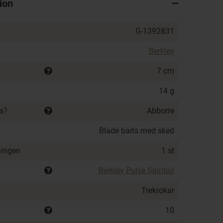
ion
G-1392831
Berkley
7 cm
14 g
ka?
Abborre
Blade baits med sked
ningen
1 st
Berkley Pulse Spintail
Trekrokar
10