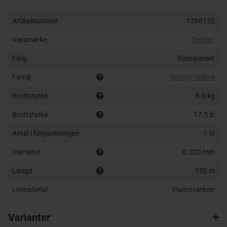
Designad för vara överlägset mest nötningstålig
Nästan osynlig under ytan
Artikelnummer
1398132
100% Fluorocarbon
Hög knutstyrka
Varumärke
Berkley
Färg
Transparent
Familj
Berkley Trilene
Brottstyrka
8.0 kg
Brottstyrka
17.5 lb
Antal i förpackningen
1 st
Diameter
0.320 mm
Längd
150 m
Linmaterial
Fluorocarbon
Varianter