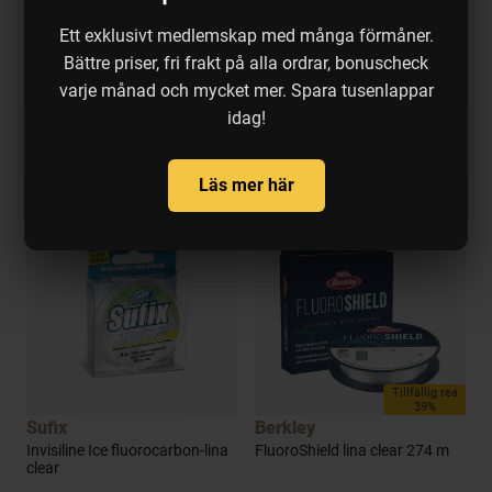
g] 1-pack
7.5 cm [15 g] 1-pack..
S
Ett exklusivt medlemskap med många förmåner.
kr
REA pris:
135 kr
REA pris:
59 kr
P
Bättre priser, fri frakt på alla ordrar, bonuscheck
varje månad och mycket mer. Spara tusenlappar
idag!
Vi hittade andra produkter du kanske
gillar!
Läs mer här
Tillfällig rea
39%
Sufix
Berkley
S
m
Invisiline Ice fluorocarbon-lina
FluoroShield lina clear 274 m
S
clear
c