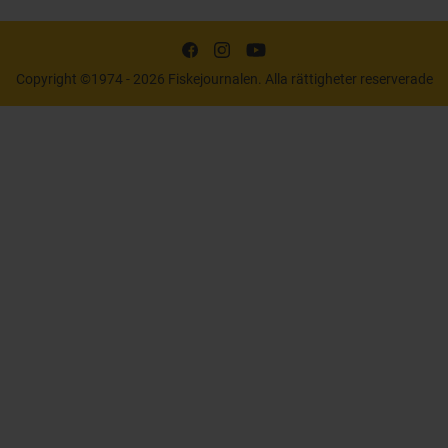
Copyright ©1974 - 2026 Fiskejournalen. Alla rättigheter reserverade