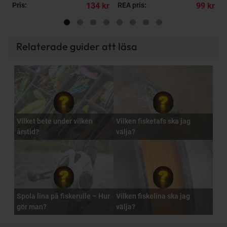
kr
Pris:
134 kr
REA pris:
99 kr
R
Relaterade guider att läsa
Vilket bete under vilken
Vilken fisketafs ska jag
årstid?
välja?
Spola lina på fiskerulle – Hur
Vilken fiskelina ska jag
gör man?
välja?