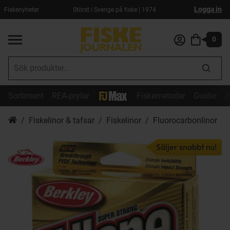
Logga in
Fiskenyheter
Störst i Sverige på fiske | 1974
0
Sortiment
REA-prylar
Fiskemetoder
Guider
F
Fiskelinor & tafsar
Fiskelinor
Fluorocarbonlinor
Säljer snabbt nu!