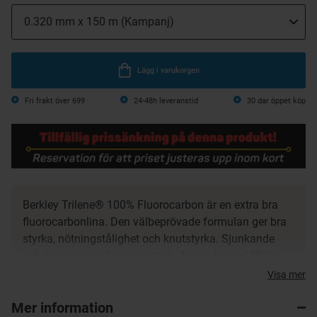
Lägg i varukorgen
Fri frakt över 699
24-48h leveranstid
30 dar öppet köp
Berkley Trilene® 100% Fluorocarbon är en extra bra
fluorocarbonlina. Den välbeprövade formulan ger bra
styrka, nötningstålighet och knutstyrka. Sjunkande
och nästan osynlig under ytan. Används med fördel
som tafsmaterial till abborrfiske men kan även
Visa mer
användas som huvudlina.
Mer information