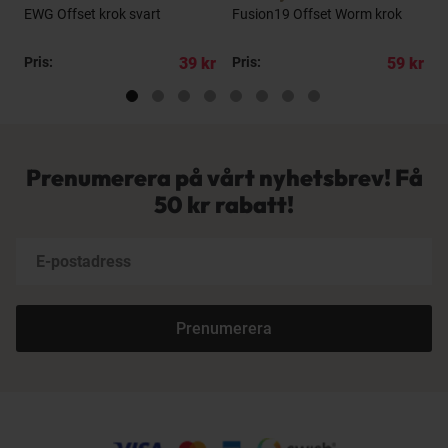
EWG Offset krok svart
Fusion19 Offset Worm krok
O
kr
Pris:
39 kr
Pris:
59 kr
P
Prenumerera på vårt nyhetsbrev! Få
50 kr rabatt!
Prenumerera