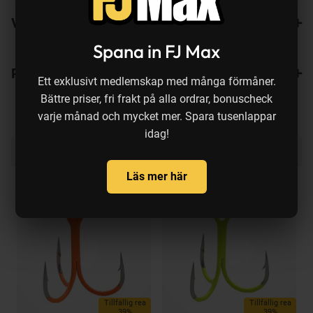
Varianter
Spana in FJ Max
Recensioner
Ett exklusivt medlemskap med många förmåner.
Bättre priser, fri frakt på alla ordrar, bonuscheck
varje månad och mycket mer. Spara tusenlappar
idag!
Produkten köps ofta ihop med:
Läs mer här
a
Tillfällig rea
Tillfällig rea
39%
39%