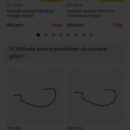
FJ Gear
FJ Gear
B
Kemiskt vässad trekrok uv
Kemiskt vässad trekrok uv
F
t
orange, 5-pack
chartreuse, 5-pack
b
kr
REA pris:
79 kr
REA pris:
79 kr
R
Vi hittade andra produkter du kanske
gillar!
Westin
Berkley