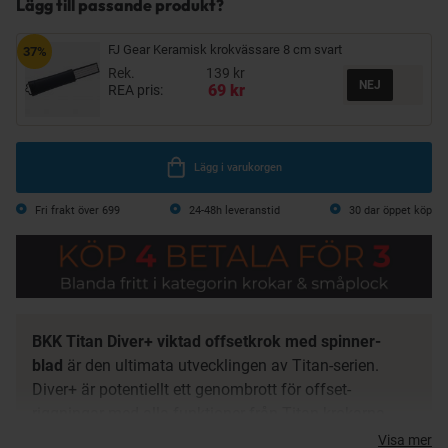
Lägg till passande produkt?
FJ Gear Keramisk krokvässare 8 cm svart
37%
Rek.
139 kr
69 kr
REA pris:
Lägg i varukorgen
Fri frakt över 699
24-48h leveranstid
30 dar öppet köp
BKK Titan Diver+ viktad offsetkrok med spinner-
blad
är den ultimata utvecklingen av Titan-serien.
Diver+ är potentiellt ett genombrott för offset-
riggningar med alla funktioner från Titan-krokarna
med Super Slide-behandling, needle point, betesskruv
Visa mer