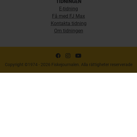
TIDNINGEN
E-tidning
Få med FJ Max
Kontakta tidning
Om tidningen
Copyright ©1974 - 2026 Fiskejournalen. Alla rättigheter reserverade