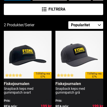
FILTRERA
2
Produkter/Serier
Tillfällig rea
Tillfällig rea
57%
57%
Fiskejournalen
Fiskejournalen
Snapback keps med
Snapback keps med
gummipatch svart
gummipatch grå
Pris:
459 kr
Pris:
459 kr
199 kr
199 kr
REA pris:
REA pris: