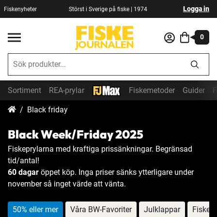
Logga in
Fiskenyheter
Störst i Sverige på fiske | 1974
0
Sortiment
REA-prylar
Fiskemetoder
Guider
F
Black friday
Black Week/Friday 2025
Fiskeprylarna med kraftiga prissänkningar. Begränsad
tid/antal!
60 dagar
öppet köp. Inga priser sänks ytterligare under
november så inget värde att vänta.
50% eller mer
Våra BW-Favoriter
Julklappar
Fiskese