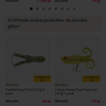
kr
REA pris:
1 299 kr
REA pris:
79 kr
R
Vi hittade andra produkter du kanske
gillar!
a
Tillfällig rea
Tillfällig rea
42%
28%
Berkley
Berkley
Paddle Frog 10 cm [15 g] 5-
Frenzy Power Pop Frog 6 cm
B
pack
[10 g] 1-pack
p
kr
REA pris:
69 kr
REA pris:
79 kr
R