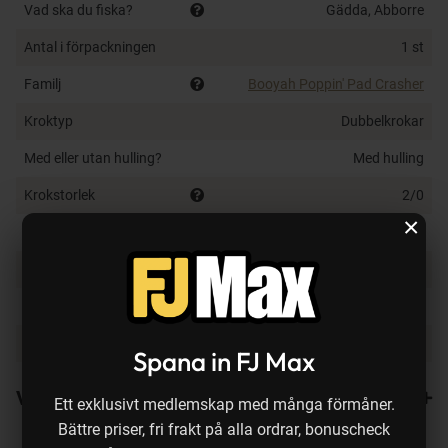
Vad ska du fiska?
Gädda, Abborre
Antal i förpackningen
1 st
Familj
Booyah Poppin' Pad Crasher
Kroktyp
Dubbelkrokar
Med eller utan hulling?
Med hulling
Krokstorlek
2/0
×
Flytegenskap
Flytande
Typ av vatten
Sötvatten
Fiskedjup
Ytfiske
Färg på bete
Ole Smokey
Spana in FJ Max
Varianter
Ett exklusivt medlemskap med många förmåner.
Bättre priser, fri frakt på alla ordrar, bonuscheck