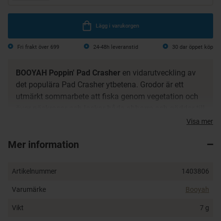
Lägg i varukorgen
Fri frakt över 699
24-48h leveranstid
30 dar öppet köp
BOOYAH Poppin' Pad Crasher
en vidarutveckling av
det populära Pad Crasher ytbetena. Grodor är ett
utmärkt sommarbete att fiska genom vegetation och
över näckrosor och lockar både abborre och gäddor till
attack. Häftiga hugg utlovas!
Visa mer
Vikt: 7 g
Mer information
Krokstorlek: 2/0
Flytande, ytbete
Artikelnummer
1403806
Varumärke
Booyah
Vikt
7 g