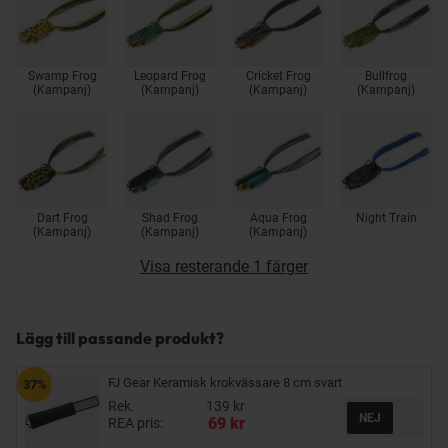
Swamp Frog
Leopard Frog
Cricket Frog
Bullfrog
(Kampanj)
(Kampanj)
(Kampanj)
(Kampanj)
Dart Frog
Shad Frog
Aqua Frog
Night Train
(Kampanj)
(Kampanj)
(Kampanj)
Visa resterande 1 färger
Lägg till passande produkt?
FJ Gear Keramisk krokvässare 8 cm svart
37%
Rek.
139 kr
69 kr
REA pris: