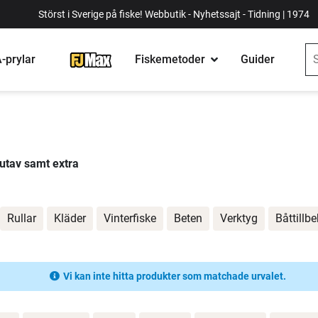
Störst i Sverige på fiske! Webbutik - Nyhetssajt - Tidning | 1974
-prylar
Fiskemetoder
Guider
r utav samt extra
Rullar
Kläder
Vinterfiske
Beten
Verktyg
Båttillb
Vi kan inte hitta produkter som matchade urvalet.