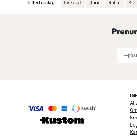
Filterförslag:
Fiskeset
Spön
Rullar
Klä
Prenum
IN
All
Om
Ko
Lo
Kar