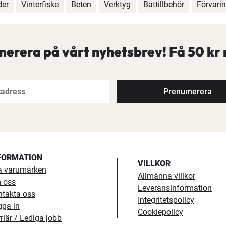
der
Vinterfiske
Beten
Verktyg
Båttillbehör
Förvari
erera på vårt nyhetsbrev! Få
50 kr 
Prenumerera
FORMATION
VILLKOR
a varumärken
Allmänna villkor
 oss
Leveransinformation
ntakta oss
Integritetspolicy
gga in
Cookiepolicy
riär / Lediga jobb