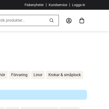
|
|
Fiskenyheter
Kundservice
Logga in
ehör
Förvaring
Linor
Krokar & småplock