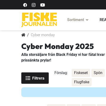
Sortiment
REA
Cyber monday
Cyber Monday 2025
Alla storsäljare från Black Friday vi har fåtal kva
prissänkta prylar!
Förslag:
Fiskeset
Spön
Filtrera
Flugfiske