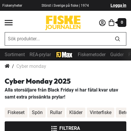
Logga in
Fiskenyheter
Störst i Sverige på fiske | 1974
0
Sortiment
REA-prylar
Fiskemetoder
Guider
F
Cyber monday
Cyber Monday 2025
Alla storsäljare från Black Friday vi har fåtal kvar utav
samt extra prissänkta prylar!
Fiskeset
Spön
Rullar
Kläder
Vinterfiske
Beten
FILTRERA