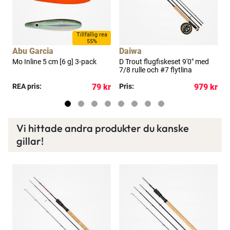
Tillfällig rea
55%
Abu Garcia
Daiwa
d
Mo Inline 5 cm [6 g] 3-pack
D Trout flugfiskeset 9'0" med
D
7/8 rulle och #7 flytlina
5
kr
REA pris:
79 kr
Pris:
979 kr
P
Vi hittade andra produkter du kanske
gillar!