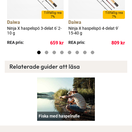
a
Tillfällig rea
Tillfällig rea
7%
7%
Daiwa
Daiwa
-
Ninja X haspelspö 3-delat 6' 2-
Ninja X haspelspö 4-delat 9'
N
10 g
15-40 g
kr
REA pris:
659 kr
REA pris:
809 kr
P
Relaterade guider att läsa
Fiska med haspelrulle