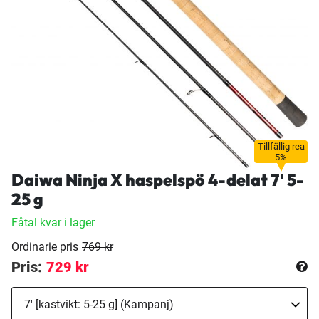
Tillfällig rea
5%
Daiwa Ninja X haspelspö 4-delat 7' 5-
25 g
Fåtal kvar i lager
Ordinarie pris
769 kr
Pris:
729 kr