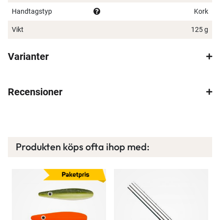
Handtagstyp
Kork
Vikt
125 g
×
Varianter
Recensioner
Spana in FJ Max
Ett exklusivt medlemskap med många förmåner.
Bättre priser, fri frakt på alla ordrar, bonuscheck
Produkten köps ofta ihop med:
varje månad och mycket mer. Spara tusenlappar
idag!
Läs mer här