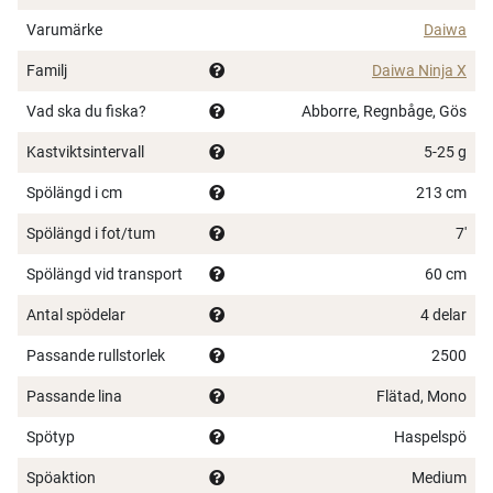
Varumärke
Daiwa
Familj
Daiwa Ninja X
Vad ska du fiska?
Abborre, Regnbåge, Gös
Kastviktsintervall
5-25 g
Spölängd i cm
213 cm
Spölängd i fot/tum
7'
Spölängd vid transport
60 cm
Antal spödelar
4 delar
Passande rullstorlek
2500
Passande lina
Flätad, Mono
Spötyp
Haspelspö
Spöaktion
Medium