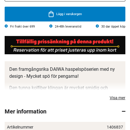
Lägg i varukorgen
Fri frakt över 699
24-48h leveranstid
30 dar öppet köp
Den framgångsrika DAIWA haspelspöserien med ny
design - Mycket spö för pengarna!
Den tunna kolfiber klingan är mycket smidig och
välbalanserad och ger en bra kontakt med betet.
Visa mer
NINJA X-spöna är riktiga allroundspön. Perfekt för
fiske med gummibeten, wobbler, skeddrag och
Mer information
spinnare. Buttdelen har stora kraftreserver för att
kunna pressa även stora fiskar under fighten.
Artikelnummer
1406837