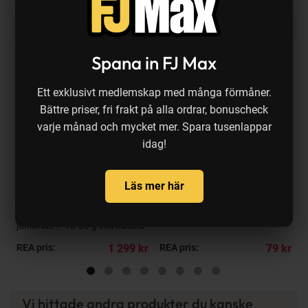
Produkten köps ofta ihop med:
Spana in FJ Max
Ett exklusivt medlemskap med många förmåner.
Bättre priser, fri frakt på alla ordrar, bonuscheck
varje månad och mycket mer. Spara tusenlappar
idag!
a
Tillfällig rea
Tillfällig rea
Läs mer här
10%
19%
Daiwa, Fladen
Berkley
Laguna LT | Vantage Gracilis
Fusion19 1X trekrok
T
juniorset 7' 10-30 g inkl flätlina
h
f
kr
REA pris:
1 299 kr
REA pris:
79 kr
R
Vi hittade andra produkter du kanske