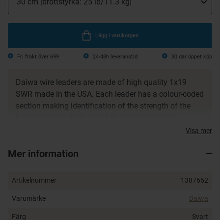
Lägg i varukorgen
Fri frakt över 699
24-48h leveranstid
30 dar öppet köp
Daiwa wire leaders are made of high quality 1x19
SWR made in the USA. Each leader has a colour-coded
section making identification of the strength of the
leader easy on the basis of these colour codes.
Featuring only the best components they are equipped
Visa mer
with Daiwa Tournament D or SW locks and the TN
Mer information
Assist pre-fitted with Daiwa DT-4600 hooks.
Blue: 5k g (10 Ib)
Artikelnummer
1387662
Green: 8 kg (15 Ib)
Red: 12 kg (25 Ib)
Varumärke
Daiwa
Black: 17 kg (35 Ib)
Färg
Svart