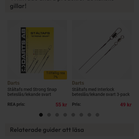
gillar!
Tillfällig rea
7%
Darts
Darts
B
Ståltafs med Strong Snap
Ståltafs med Interlock
M
beteslås/lekande svart
beteslås/lekande svart 3-pack
L
p
kr
REA pris:
55 kr
Pris:
49 kr
P
Relaterade guider att läsa