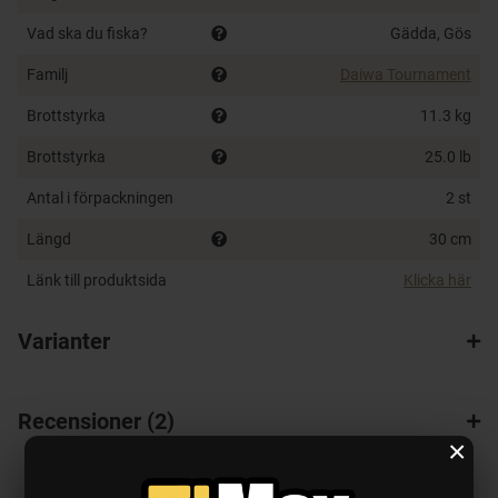
Vad ska du fiska?
Gädda, Gös
Familj
Daiwa Tournament
Brottstyrka
11.3 kg
Brottstyrka
25.0 lb
Antal i förpackningen
2 st
Längd
30 cm
Länk till produktsida
Klicka här
Varianter
Recensioner
2
×