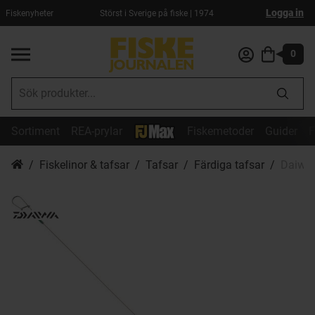
Logga in
Fiskenyheter
Störst i Sverige på fiske | 1974
0
Sortiment
REA-prylar
Fiskemetoder
Guider
F
Fiskelinor & tafsar
Tafsar
Färdiga tafsar
Daiwa 