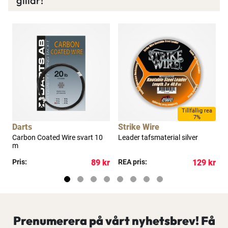
gillar!
Tillfällig rea
7%
Darts
Strike Wire
S
e
Carbon Coated Wire svart 10
Leader tafsmaterial silver
N
m
kr
Pris:
89 kr
REA pris:
129 kr
P
Prenumerera på vårt nyhetsbrev! Få