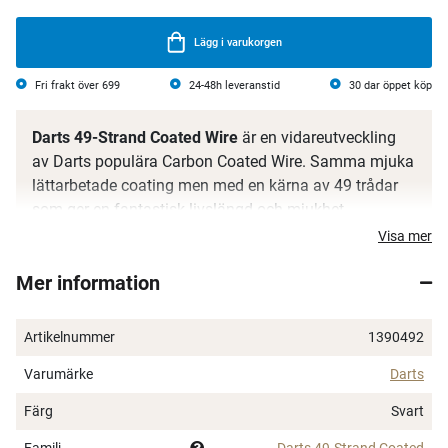
Lägg i varukorgen
Fri frakt över 699
24-48h leveranstid
30 dar öppet köp
Darts 49-Strand Coated Wire
är en vidareutveckling
av Darts populära Carbon Coated Wire. Samma mjuka
lättarbetade coating men med en kärna av 49 trådar
som ger en fantastisk livslängd och mjukhet.
Visa mer
Går utmärkt att smälta ihop, låsa med wirelås eller
knyta.
Mer information
Finns i stl: 24, 35, 55, 75 & 100 lb.
5 meter/spole.
Artikelnummer
1390492
Varumärke
Darts
Färg
Svart
Familj
Darts 49-Strand Coated