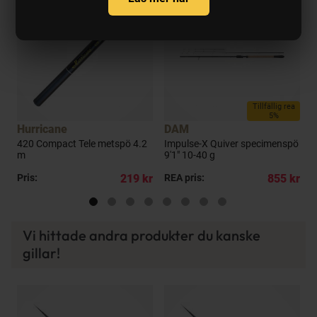
Tillfällig rea
5%
Hurricane
DAM
420 Compact Tele metspö 4.2
Impulse-X Quiver specimenspö
I
m
9'1" 10-40 g
9
kr
Pris:
219 kr
REA pris:
855 kr
P
Vi hittade andra produkter du kanske
gillar!