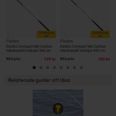
Tillfällig rea
Tillfällig rea
5%
6%
Fladen
Fladen
H
Daisho Compact Mix Carbon
Daisho Compact Mix Carbon
4
teleskopiskt metspö 540 cm
teleskopiskt metspö 450 cm
kr
REA pris:
199 kr
REA pris:
169 kr
P
Relaterade guider att läsa