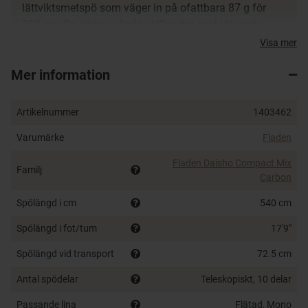
lättviktsmetspö som väger in på ofattbara 87 g för
360 cm. Du känner direkt skillnaden mot klassiska
metspön där vikten oftast ligger på minst det dubbla.
Visa mer
Finns i tre längder, 360 cm, 450 cm och 540 cm och är
Mer information
det givna valet om du vill ha ett lätt, midigt metspö.
Samtliga spön har dessutom en säkerhetsring i änden
för tex kajakfiskaren.
Artikelnummer
1403462
Varumärke
Fladen
Fladen Daisho Compact Mix
Familj
Carbon
Spölängd i cm
540 cm
Spölängd i fot/tum
17'9"
Spölängd vid transport
72.5 cm
Antal spödelar
Teleskopiskt, 10 delar
Passande lina
Flätad, Mono