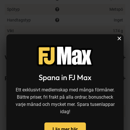
Spötyp
Metspö
Handtagstyp
Inget
Vikt
174 g
×
Färg
Blå, Svart, Vit
Varianter
Spana in FJ Max
Recensioner
Ett exklusivt medlemskap med många förmåner.
Bättre priser, fri frakt på alla ordrar, bonuscheck
varje månad och mycket mer. Spara tusenlappar
Produkten köps ofta ihop med:
idag!
Läs mer här