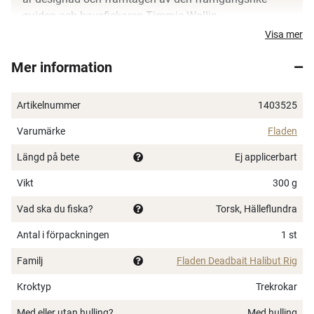
guiden och havsfiskaren Timmie Wallin.
Visa mer
Finns i tre versioner: 300, 400 och 500 gram.
Krokstorlek: 300 g 12/0 & 3/0, 400 g & 500 g 12/0 &
Mer information
4/0
Artikelnummer
1403525
Varumärke
Fladen
Längd på bete
Ej applicerbart
Vikt
300 g
Vad ska du fiska?
Torsk, Hälleflundra
Antal i förpackningen
1 st
Familj
Fladen Deadbait Halibut Rig
Kroktyp
Trekrokar
Med eller utan hulling?
Med hulling