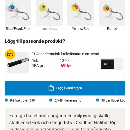
Blue/Pearl/Pink
Luminous
Yellow/Red
Parrot
Lägg till passande produkt?
FJ Gear Keramisk krokvässare 8 cm svart
37%
Rek.
139 kr
69 kr
REA pris:
Lägg i varukorgen
Fri frakt över 699
24-48h leveranstid
30 dar öppet köp
Färdiga hälleflundrariggar med miljövänlig skalle,
stark enkelkrok och stingertafs. Deadbait Halibut Rig
är designad och framtagen av den framgångsrike