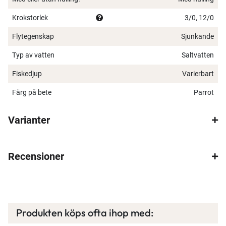
×
Krokstorlek
3/0, 12/0
Flytegenskap
Sjunkande
Typ av vatten
Saltvatten
Fiskedjup
Varierbart
Spana in FJ Max
Färg på bete
Parrot
Ett exklusivt medlemskap med många förmåner.
Varianter
Bättre priser, fri frakt på alla ordrar, bonuscheck
varje månad och mycket mer. Spara tusenlappar
idag!
Recensioner
Läs mer här
Produkten köps ofta ihop med: