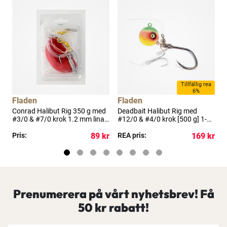
Tillfällig rea
6%
Fladen
Fladen
Conrad Halibut Rig 350 g med
Deadbait Halibut Rig med
D
#3/0 & #7/0 krok 1.2 mm lina
#12/0 & #4/0 krok [500 g] 1-
#
1-pack
pack
p
kr
Pris:
89 kr
REA pris:
169 kr
P
Prenumerera på vårt nyhetsbrev! Få
50 kr rabatt!