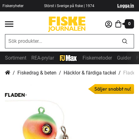
Logga in
Fiskenyheter
Störst i Sverige på fiske | 1974
0
Sortiment
REA-prylar
Fiskemetoder
Guider
F
Fiskedrag & beten
Häcklor & färdiga tackel
Fladen
Säljer snabbt nu!