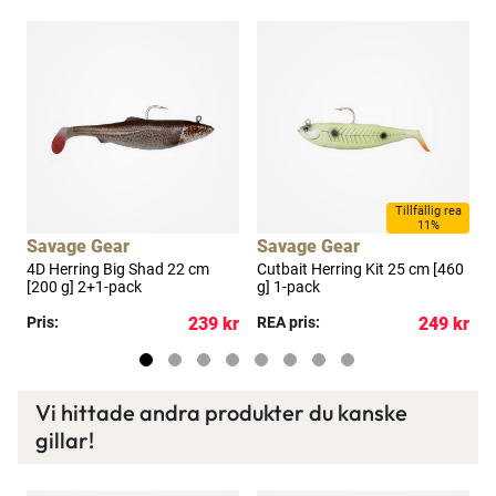
a
Tillfällig rea
11%
Savage Gear
Savage Gear
m
4D Herring Big Shad 22 cm
Cutbait Herring Kit 25 cm [460
C
[200 g] 2+1-pack
g] 1-pack
g
kr
Pris:
239 kr
REA pris:
249 kr
R
Vi hittade andra produkter du kanske
gillar!