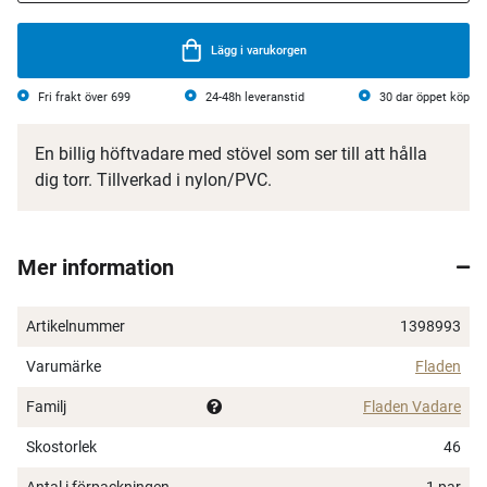
Lägg i varukorgen
Fri frakt över 699
24-48h leveranstid
30 dar öppet köp
En billig höftvadare med stövel som ser till att hålla
dig torr. Tillverkad i nylon/PVC.
Mer information
Artikelnummer
1398993
Varumärke
Fladen
Familj
Fladen Vadare
Skostorlek
46
Antal i förpackningen
1 par