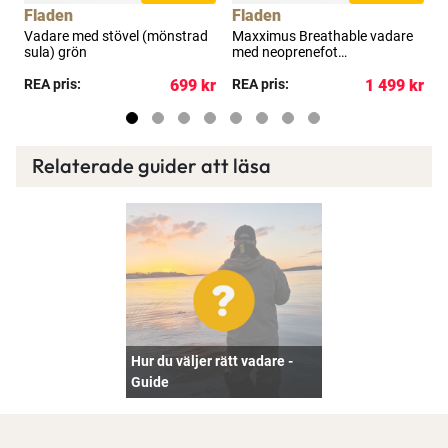
Fladen
Fladen
Vadare med stövel (mönstrad
Maxximus Breathable vadare
R
sula) grön
med neoprenefot
s
mörkgrå/svart
g
kr
REA pris:
699 kr
REA pris:
1 499 kr
R
Relaterade guider att läsa
Hur du väljer rätt vadare -
Guide