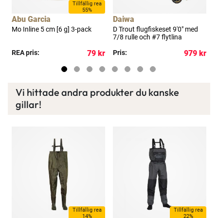
a
Tillfällig rea
55%
Ett exklusivt medlemskap med många förmåner.
Abu Garcia
Daiwa
Mo Inline 5 cm [6 g] 3-pack
D Trout flugfiskeset 9'0" med
D
Bättre priser, fri frakt på alla ordrar, bonuscheck
7/8 rulle och #7 flytlina
5
varje månad och mycket mer. Spara tusenlappar
kr
REA pris:
79 kr
Pris:
979 kr
P
idag!
Läs mer här
Vi hittade andra produkter du kanske
gillar!
a
Tillfällig rea
Tillfällig rea
14%
22%