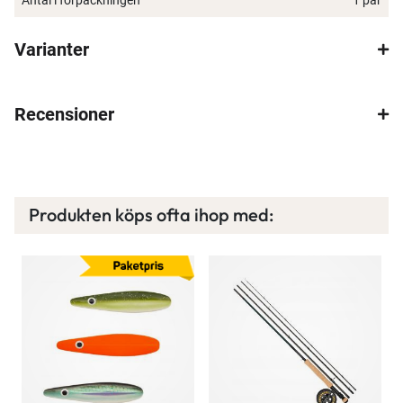
Varianter
Recensioner
Produkten köps ofta ihop med:
×
Spana in FJ Max