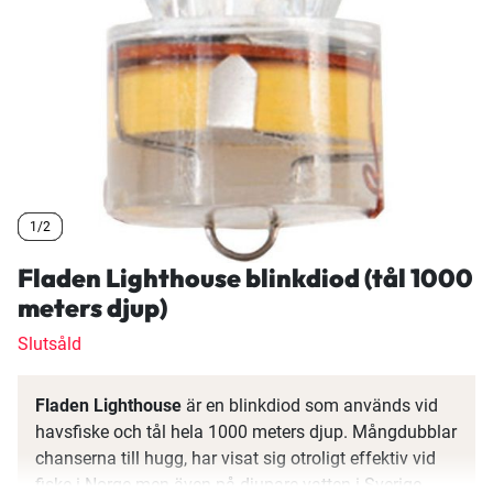
1/2
1/2
1/2
Fladen Lighthouse blinkdiod (tål 1000
meters djup)
Slutsåld
Fladen Lighthouse
är en blinkdiod som används vid
havsfiske och tål hela 1000 meters djup. Mångdubblar
chanserna till hugg, har visat sig otroligt effektiv vid
fiske i Norge men även på djupare vatten i Sverige.