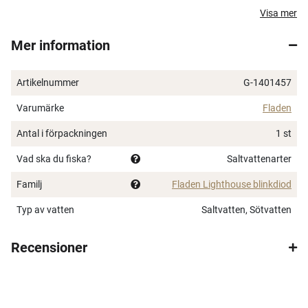
Lampan har inbyggt batteri som ej går att byta och
Visa mer
den tänds automatisk när den kommer i kontakt med
Mer information
vattnet.
Tål saltvatten.
Artikelnummer
G-1401457
Aktiveras när den kommer i kontakt med vattnet.
För djup ned till 1000 m.
Varumärke
Fladen
Batteritid:
Antal i förpackningen
1 st
- Vit ca. 250 timmar.
- Disco ca. 100 timmar.
Vad ska du fiska?
Saltvattenarter
(drar endast batteri när den är i kontakt med vatten)
Familj
Fladen Lighthouse blinkdiod
Batteriet går ej att byta.
Dimension:
Typ av vatten
Saltvatten, Sötvatten
- 45 mm hög.
- 28 mm bred.
Recensioner