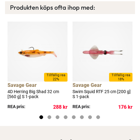
Produkten köps ofta ihop med:
Tillfällig rea
Tillfällig rea
22%
18%
Savage Gear
Savage Gear
4D Herring Big Shad 32 cm
Swim Squid RTF 25 cm [200 g]
S
[560 g] S 1-pack
S 1-pack
S
kr
REA pris:
288 kr
REA pris:
176 kr
R