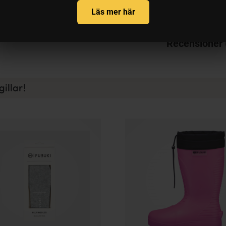
Varianter
Läs mer här
Recensioner
illar!