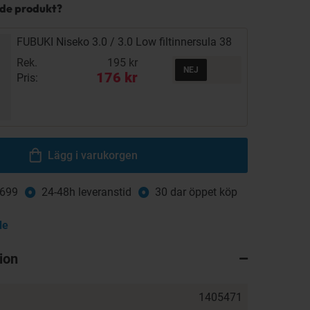
nde produkt?
FUBUKI Niseko 3.0 / 3.0 Low filtinnersula 38
Rek.
195 kr
176 kr
Pris:
Lägg i varukorgen
 699
24-48h leveranstid
30 dar öppet köp
de
ion
1405471