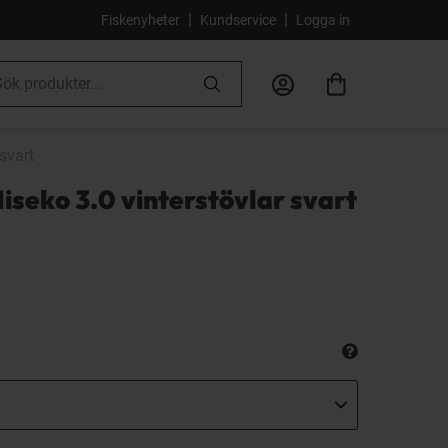
|
|
Fiskenyheter
Kundservice
Logga in
svart
seko 3.0 vinterstövlar svart