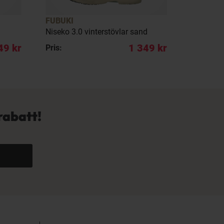
FUBUKI
FUBUKI
Niseko 3.0 vinterstövlar sand
Niseko 3.
49 kr
1 349 kr
Pris:
REA pris:
rabatt!