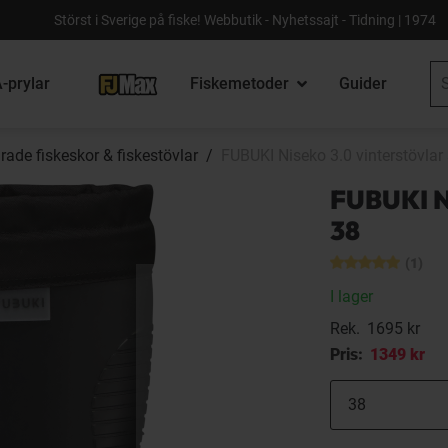
Störst i Sverige på fiske! Webbutik - Nyhetssajt - Tidning | 1974
-prylar
Fiskemetoder
Guider
rade fiskeskor & fiskestövlar
FUBUKI Niseko 3.0 vinterstövlar 
FUBUKI Ni
38
(1)
I lager
Rek.
1695 kr
Pris:
1349 kr