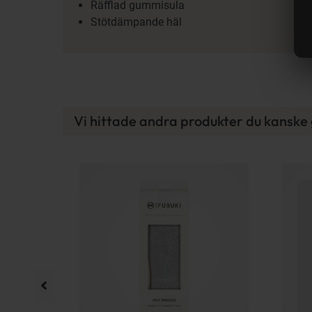
Räfflad gummisula
Stötdämpande häl
Vi hittade andra produkter du kanske g