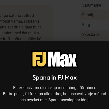
Varumärke
Familj
nga sätt förbättrad
roligt varma, slitstarka
Färg
ta allt du tidigare burit
mbination med det mjuka
Skostorlek
rträffa när det gäller både
Antal i förpack
inspirerad av traditionella
. Med andra ord, även om
Designad för
för hårda, snöiga
ras med en tvålagers
För säsong
Vindtät
Spana in FJ Max
Vattentäthet
Ett exklusivt medlemskap med många förmåner.
Andas - ventil
Bättre priser, fri frakt på alla ordrar, bonuscheck varje månad
(g/m²/24 h)
och mycket mer. Spara tusenlappar idag!