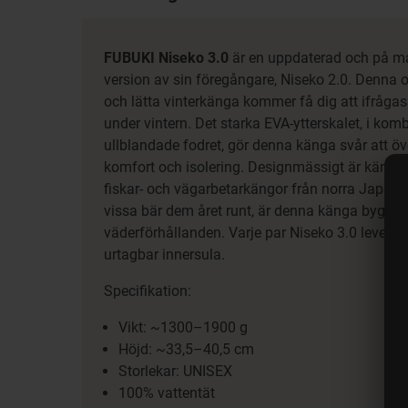
FUBUKI Niseko 3.0
är en uppdaterad och på må
version av sin föregångare, Niseko 2.0. Denna ot
och lätta vinterkänga kommer få dig att ifrågasät
under vintern. Det starka EVA-ytterskalet, i ko
ullblandade fodret, gör denna känga svår att öve
komfort och isolering. Designmässigt är kängan 
fiskar- och vägarbetarkängor från norra Japan
vissa bär dem året runt, är denna känga byggd 
väderförhållanden. Varje par Niseko 3.0 levere
urtagbar innersula.
Specifikation:
Vikt: ~1300–1900 g
Höjd: ~33,5–40,5 cm
Storlekar: UNISEX
100% vattentät