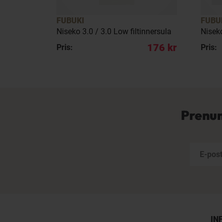
FUBUKI
FUBU
vlar gul
Niseko 3.0 / 3.0 Low filtinnersula
Niseko
795 kr
176 kr
Pris:
Pris:
Prenum
IN