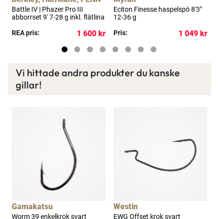
Läs mer här
Battle IV | Phazer Pro III
Eciton Finesse haspelspö 8'3"
E
abborrset 9' 7-28 g inkl. flätlina
12-36 g
1
kr
REA pris:
1 600 kr
Pris:
1 049 kr
P
Vi hittade andra produkter du kanske
gillar!
Gamakatsu
Westin
B
Worm 39 enkelkrok svart
EWG Offset krok svart
F