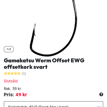
1/2
1/2
1/2
Gamakatsu Worm Offset EWG
offsetkork svart
(1)
Slutsåld
Rek.
59 kr
Pris:
49 kr