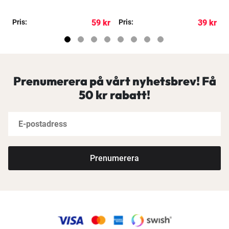
kr
Pris:
59 kr
Pris:
39 kr
P
Prenumerera på vårt nyhetsbrev! Få
50 kr rabatt!
Prenumerera