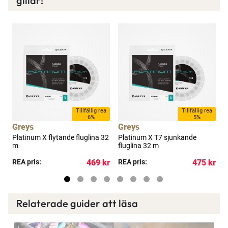
gillar!
Bättre priser, fri frakt på alla ordrar, bonuscheck
varje månad och mycket mer. Spara tusenlappar
idag!
Läs mer här
Tillfällig rea
Tillfällig rea
6%
5%
Greys
Greys
Platinum X flytande fluglina 32
Platinum X T7 sjunkande
P
m
fluglina 32 m
f
kr
REA pris:
469 kr
REA pris:
475 kr
R
Relaterade guider att läsa