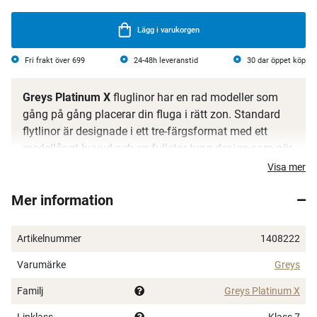
Lägg i varukorgen
Fri frakt över 699
24-48h leveranstid
30 dar öppet köp
Greys Platinum X
fluglinor har en rad modeller som
gång på gång placerar din fluga i rätt zon. Standard
flytlinor är designade i ett tre-färgsformat med ett
medellångt huvud och en fullstor tung design som gör
att alla fiskare kan utnyttja moderna snabbverkande
Visa mer
flugspön fullt ut samtidigt som de behåller finessen.
Mer information
Den släta, smidiga beläggningen har låg minne med
utmärkt hanteringskänsla och en låg diameter på
löplinan. Finns också som en midge-tip med en kort
Artikelnummer
1408222
intermediär spetssektion, idealisk för fiske med både
Varumärke
Greys
nymfer och precis under ytan med "tvättlinetaktik".
Alla sjunkande modeller i Platinum X-serien av
Familj
Greys Platinum X
fluglinor är tvåfärgade med en intermediär densitets
Linklass
Klass 7